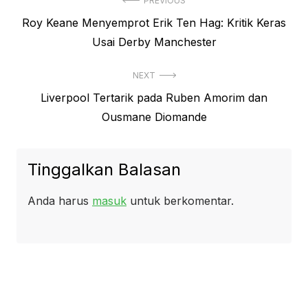
Navigasi
PREVIOUS
Previous
Roy Keane Menyemprot Erik Ten Hag: Kritik Keras
pos
post:
Usai Derby Manchester
NEXT
Next
Liverpool Tertarik pada Ruben Amorim dan
post:
Ousmane Diomande
Tinggalkan Balasan
Anda harus
masuk
untuk berkomentar.