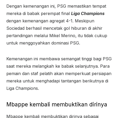
Dengan kemenangan ini, PSG memastikan tempat
mereka di babak perempat final
Liga Champions
dengan kemenangan agregat 4-1. Meskipun
Sociedad berhasil mencetak gol hiburan di akhir
pertandingan melalui Mikel Merino, itu tidak cukup
untuk menggoyahkan dominasi PSG.
Kemenangan ini membawa semangat tinggi bagi PSG
saat mereka melangkah ke babak selanjutnya. Para
pemain dan staf pelatih akan memperkuat persiapan
mereka untuk menghadapi tantangan berikutnya di
Liga Champions.
Mbappe kembali membuktikan dirinya
Mbappe kembali membuktikan dirinya sebagai