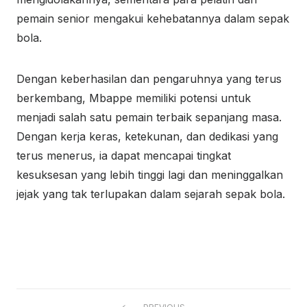
pemain senior mengakui kehebatannya dalam sepak
bola.
Dengan keberhasilan dan pengaruhnya yang terus
berkembang, Mbappe memiliki potensi untuk
menjadi salah satu pemain terbaik sepanjang masa.
Dengan kerja keras, ketekunan, dan dedikasi yang
terus menerus, ia dapat mencapai tingkat
kesuksesan yang lebih tinggi lagi dan meninggalkan
jejak yang tak terlupakan dalam sejarah sepak bola.