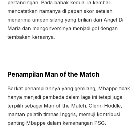
pertandingan. Pada babak kedua, ia kembali
mencatatkan namanya di papan skor setelah
menerima umpan silang yang brilian dari Angel Di
Maria dan mengonversinya menjadi gol dengan
tembakan kerasnya.
Penampilan Man of the Match
Berkat penampilannya yang gemilang, Mbappe tidak
hanya menjadi pembeda dalam laga ini tetapi juga
terpilih sebagai Man of the Match. Glenn Hoddle,
mantan pelatih timnas Inggris, memuji kontribusi
penting Mbappe dalam kemenangan PSG.