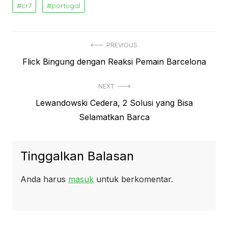
cr7
portugal
Navigasi
PREVIOUS
Previous
Flick Bingung dengan Reaksi Pemain Barcelona
pos
post:
NEXT
Next
Lewandowski Cedera, 2 Solusi yang Bisa
post:
Selamatkan Barca
Tinggalkan Balasan
Anda harus
masuk
untuk berkomentar.