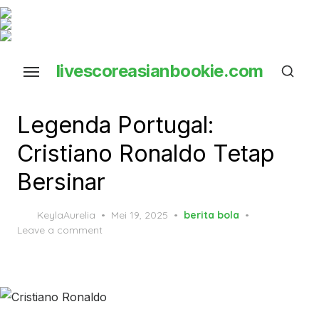
Skip
to
the
livescoreasianbookie.com
content
close ×
Legenda Portugal:
Cristiano Ronaldo Tetap
Bersinar
Posted
KeylaAurelia
Mei 19, 2025
berita bola
on
Leave a comment