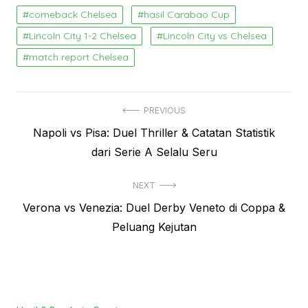
comeback Chelsea
hasil Carabao Cup
Lincoln City 1-2 Chelsea
Lincoln City vs Chelsea
match report Chelsea
Navigasi
PREVIOUS
Previous
Napoli vs Pisa: Duel Thriller & Catatan Statistik
pos
post:
dari Serie A Selalu Seru
NEXT
Next
Verona vs Venezia: Duel Derby Veneto di Coppa &
post:
Peluang Kejutan