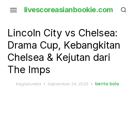
Skip
livescoreasianbookie.com
to
the
content
Lincoln City vs Chelsea:
Drama Cup, Kebangkitan
Chelsea & Kejutan dari
The Imps
Posted
KeylaAurelia
September 24, 2025
berita bola
on