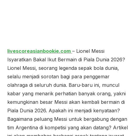
livescoreasianbookie.com
– Lionel Messi
Isyaratkan Bakal Ikut Bermain di Piala Dunia 2026?
Lionel Messi, seorang legenda sepak bola dunia,
selalu menjadi sorotan bagi para penggemar
olahraga di seluruh dunia. Baru-baru ini, muncul
kabar yang menarik perhatian banyak orang, yakni
kemungkinan besar Messi akan kembali bermain di
Piala Dunia 2026. Apakah ini menjadi kenyataan?
Bagaimana peluang Messi untuk bergabung dengan
tim Argentina di kompetisi yang akan datang? Artikel