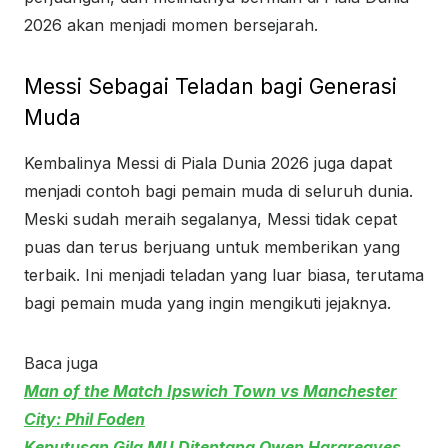
2026 akan menjadi momen bersejarah.
Messi Sebagai Teladan bagi Generasi
Muda
Kembalinya Messi di Piala Dunia 2026 juga dapat
menjadi contoh bagi pemain muda di seluruh dunia.
Meski sudah meraih segalanya, Messi tidak cepat
puas dan terus berjuang untuk memberikan yang
terbaik. Ini menjadi teladan yang luar biasa, terutama
bagi pemain muda yang ingin mengikuti jejaknya.
Baca juga
Man of the Match Ipswich Town vs Manchester
City: Phil Foden
Keputusan Gila MU Ditentang Owen Hargreaves