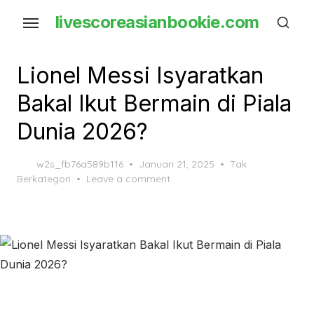
Skip
livescoreasianbookie.com
to
the
content
Lionel Messi Isyaratkan
Bakal Ikut Bermain di Piala
Dunia 2026?
Posted
w2s_fb76a589b116
Januari 21, 2025
Tak
on
Berkategori
Leave a comment