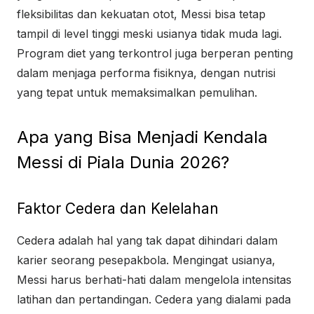
fleksibilitas dan kekuatan otot, Messi bisa tetap
tampil di level tinggi meski usianya tidak muda lagi.
Program diet yang terkontrol juga berperan penting
dalam menjaga performa fisiknya, dengan nutrisi
yang tepat untuk memaksimalkan pemulihan.
Apa yang Bisa Menjadi Kendala
Messi di Piala Dunia 2026?
Faktor Cedera dan Kelelahan
Cedera adalah hal yang tak dapat dihindari dalam
karier seorang pesepakbola. Mengingat usianya,
Messi harus berhati-hati dalam mengelola intensitas
latihan dan pertandingan. Cedera yang dialami pada