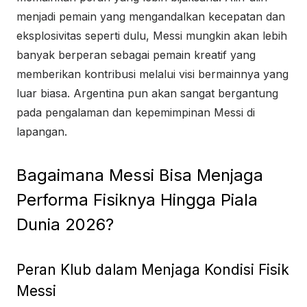
menjadi pemain yang mengandalkan kecepatan dan
eksplosivitas seperti dulu, Messi mungkin akan lebih
banyak berperan sebagai pemain kreatif yang
memberikan kontribusi melalui visi bermainnya yang
luar biasa. Argentina pun akan sangat bergantung
pada pengalaman dan kepemimpinan Messi di
lapangan.
Bagaimana Messi Bisa Menjaga
Performa Fisiknya Hingga Piala
Dunia 2026?
Peran Klub dalam Menjaga Kondisi Fisik
Messi