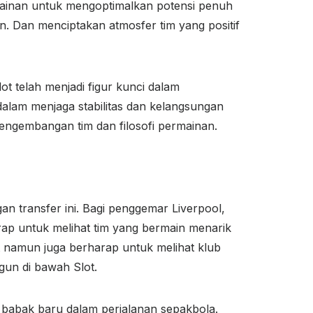
ermainan untuk mengoptimalkan potensi penuh
 Dan menciptakan atmosfer tim yang positif
t telah menjadi figur kunci dalam
alam menjaga stabilitas dan kelangsungan
engembangan tim dan filosofi permainan.
an transfer ini. Bagi penggemar Liverpool,
rap untuk melihat tim yang bermain menarik
ot namun juga berharap untuk melihat klub
gun di bawah Slot.
 babak baru dalam perjalanan sepakbola.