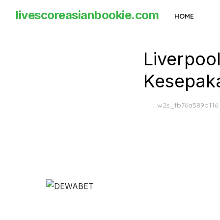
Skip
livescoreasianbookie.com
HOME
to
the
content
Liverpoo
Kesepaka
w2s_fb76a589b116