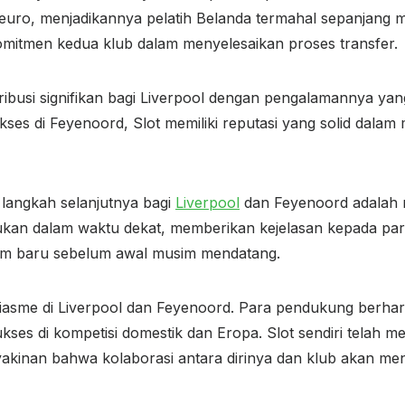
a euro, menjadikannya pelatih Belanda termahal sepanjang
mitmen kedua klub dalam menyelesaikan proses transfer.
ibusi signifikan bagi Liverpool dengan pengalamannya yan
ukses di Feyenoord, Slot memiliki reputasi yang solid da
langkah selanjutnya bagi
Liverpool
dan Feyenoord adalah 
kukan dalam waktu dekat, memberikan kejelasan kepada p
tim baru sebelum awal musim mendatang.
siasme di Liverpool dan Feyenoord. Para pendukung ber
ses di kompetisi domestik dan Eropa. Slot sendiri telah 
inan bahwa kolaborasi antara dirinya dan klub akan menja