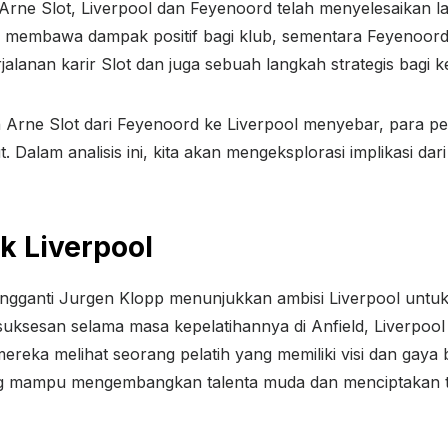
ne Slot, Liverpool dan Feyenoord telah menyelesaikan lan
an membawa dampak positif bagi klub, sementara Feyenoord
jalanan karir Slot dan juga sebuah langkah strategis bagi ke
 Arne Slot dari Feyenoord ke Liverpool menyebar, para p
 Dalam analisis ini, kita akan mengeksplorasi implikasi dar
 Liverpool
ngganti Jurgen Klopp menunjukkan ambisi Liverpool untuk 
ksesan selama masa kepelatihannya di Anfield, Liverpool 
ka melihat seorang pelatih yang memiliki visi dan gaya be
yang mampu mengembangkan talenta muda dan menciptakan 