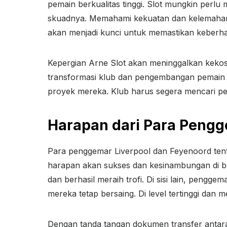
pemain berkualitas tinggi. Slot mungkin perl
skuadnya. Memahami kekuatan dan kelemahan 
akan menjadi kunci untuk memastikan keberhas
Kepergian Arne Slot akan meninggalkan kekoso
transformasi klub dan pengembangan pemain m
proyek mereka. Klub harus segera mencari pe
Harapan dari Para Peng
Para penggemar Liverpool dan Feyenoord tentu 
harapan akan sukses dan kesinambungan di
dan berhasil meraih trofi. Di sisi lain, pen
mereka tetap bersaing. Di level tertinggi dan
Dengan tanda tangan dokumen transfer antara