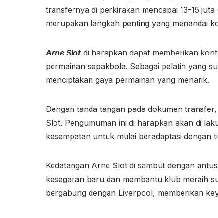
transfernya di perkirakan mencapai 13-15 jut
merupakan langkah penting yang menandai ko
Arne Slot
di harapkan dapat memberikan kontr
permainan sepakbola. Sebagai pelatih yang s
menciptakan gaya permainan yang menarik.
Dengan tanda tangan pada dokumen transfer, 
Slot. Pengumuman ini di harapkan akan di la
kesempatan untuk mulai beradaptasi dengan 
Kedatangan Arne Slot di sambut dengan antu
kesegaran baru dan membantu klub meraih suk
bergabung dengan Liverpool, memberikan keyak