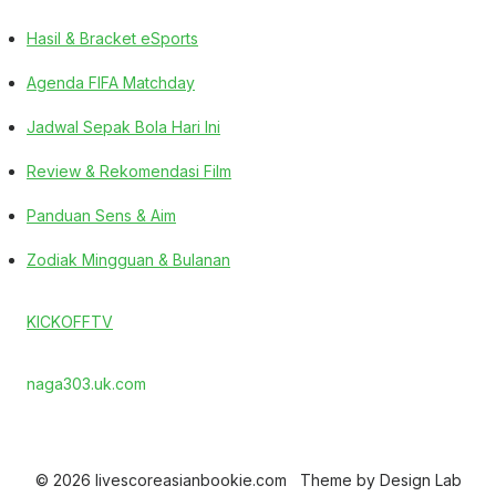
Hasil & Bracket eSports
Agenda FIFA Matchday
Jadwal Sepak Bola Hari Ini
Review & Rekomendasi Film
Panduan Sens & Aim
Zodiak Mingguan & Bulanan
KICKOFFTV
naga303.uk.com
© 2026 livescoreasianbookie.com
Theme by
Design Lab