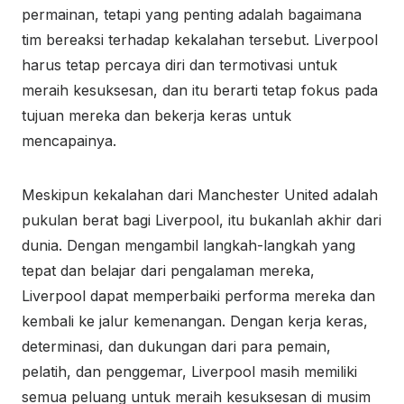
permainan, tetapi yang penting adalah bagaimana
tim bereaksi terhadap kekalahan tersebut. Liverpool
harus tetap percaya diri dan termotivasi untuk
meraih kesuksesan, dan itu berarti tetap fokus pada
tujuan mereka dan bekerja keras untuk
mencapainya.
Meskipun kekalahan dari Manchester United adalah
pukulan berat bagi Liverpool, itu bukanlah akhir dari
dunia. Dengan mengambil langkah-langkah yang
tepat dan belajar dari pengalaman mereka,
Liverpool dapat memperbaiki performa mereka dan
kembali ke jalur kemenangan. Dengan kerja keras,
determinasi, dan dukungan dari para pemain,
pelatih, dan penggemar, Liverpool masih memiliki
semua peluang untuk meraih kesuksesan di musim