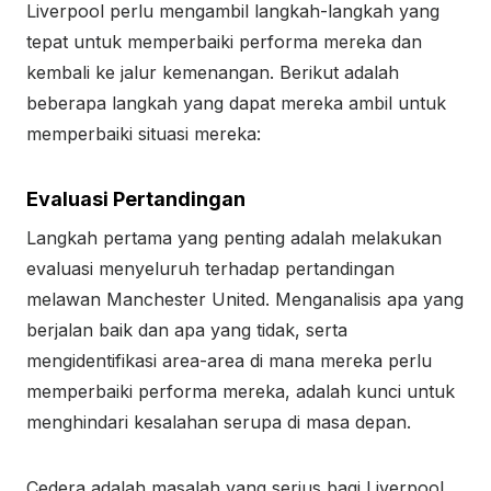
Liverpool perlu mengambil langkah-langkah yang
tepat untuk memperbaiki performa mereka dan
kembali ke jalur kemenangan. Berikut adalah
beberapa langkah yang dapat mereka ambil untuk
memperbaiki situasi mereka:
Evaluasi Pertandingan
Langkah pertama yang penting adalah melakukan
evaluasi menyeluruh terhadap pertandingan
melawan Manchester United. Menganalisis apa yang
berjalan baik dan apa yang tidak, serta
mengidentifikasi area-area di mana mereka perlu
memperbaiki performa mereka, adalah kunci untuk
menghindari kesalahan serupa di masa depan.
Cedera adalah masalah yang serius bagi Liverpool,