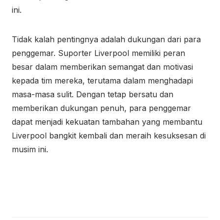
ini.
Tidak kalah pentingnya adalah dukungan dari para
penggemar. Suporter Liverpool memiliki peran
besar dalam memberikan semangat dan motivasi
kepada tim mereka, terutama dalam menghadapi
masa-masa sulit. Dengan tetap bersatu dan
memberikan dukungan penuh, para penggemar
dapat menjadi kekuatan tambahan yang membantu
Liverpool bangkit kembali dan meraih kesuksesan di
musim ini.