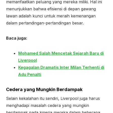
memanfaatkan peluang yang mereka miliki. Hal ini
menunjukkan bahwa efisiensi di depan gawang
lawan adalah kunci untuk meraih kemenangan
dalam pertandingan-pertandingan besar.
Baca juga:
Mohamed Salah Mencetak Sejarah Baru di
Liverpool
Kegagalan Dramatis Inter Milan Terhenti di
Adu Penalti
Cedera yang Mungkin Berdampak
Selain kekalahan itu sendiri, Liverpool juga harus
menghadapi masalah cedera yang mungkin
berdampak pada kinerja mereka dalam beberapa