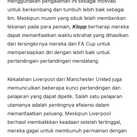
menggunakan pengalaman ini sebagai motivasi
untuk berkembang dan tumbuh lebih baik sebagai
tim. Meskipun musim yang sibuk telah memberikan
tekanan pada para pemain,
Klopp
berharap mereka
dapat memanfaatkan waktu istirahat yang dihasilkan
dari tersingkirnya mereka dari FA Cup untuk
mempersiapkan diri dengan lebih baik untuk
pertandingan-pertandingan mendatang.
Kekalahan Liverpool dari Manchester United juga
memunculkan beberapa kunci pertandingan dan
pelajaran yang dapat dipetik. Salah satu pelajaran
utamanya adalah pentingnya efisiensi dalam
memanfaatkan peluang. Meskipun Liverpool
berhasil membalikkan keadaan setelah tertinggal,
mereka gagal untuk membunuh permainan dengan