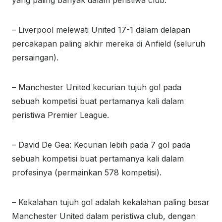
yang paling banyak dalam peristiwa club.
– Liverpool melewati United 17-1 dalam delapan
percakapan paling akhir mereka di Anfield (seluruh
persaingan).
– Manchester United kecurian tujuh gol pada
sebuah kompetisi buat pertamanya kali dalam
peristiwa Premier League.
– David De Gea: Kecurian lebih pada 7 gol pada
sebuah kompetisi buat pertamanya kali dalam
profesinya (permainkan 578 kompetisi).
– Kekalahan tujuh gol adalah kekalahan paling besar
Manchester United dalam peristiwa club, dengan