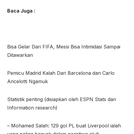
Baca Juga :
Bisa Gelar Dari FIFA, Messi Bisa Intimidasi Sampai
Ditawarkan
Pemicu Madrid Kalah Dari Barcelona dan Carlo
Ancelotti Ngamuk
Statistik penting (disiapkan oleh ESPN Stats dan
Information research)
– Mohamed Salah: 129 gol PL buat Liverpool ialah