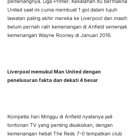
pemenangnya. Liga Primer. Kekalahan itu bermakna
United saat ini cuma membuat 1 gol dalam tujuh
lawatan paling akhir mereka ke Liverpool dan masih
belum pernah raih kemenangan di Anfield semenjak
kemenangan Wayne Rooney di Januari 2016.
Liverpool memukul Man United dengan
penelusuran fakta dan dekati 4 besar
Kompetisi hari Minggu di Anfield nyatanya jadi
tontonan TV yang penting disaksikan, dengan
kemenangan hebat The Reds 7-0 tempatkan club