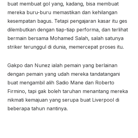
buat membuat gol yang, kadang, bisa membuat
mereka buru-buru memastikan dan kehilangan
kesempatan bagus. Tetapi pengajaran kasar itu ges
dilembutkan dengan tiap-tiap performa, dan terlihat
bermain bersama Mohamed Salah, salah satunya
striker terunggul di dunia, memercepat proses itu.
Gakpo dan Nunez ialah pemain yang berlainan
dengan pemain yang udah mereka tandatangani
buat mengambil alih Sadio Mane dan Roberto
Firmino, tapi gak boleh taruhan menantang mereka
nikmati kemajuan yang serupa buat Liverpool di
beberapa tahun nantinya.