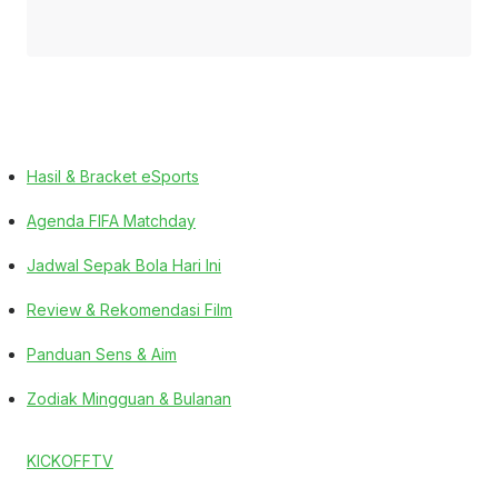
Hasil & Bracket eSports
Agenda FIFA Matchday
Jadwal Sepak Bola Hari Ini
Review & Rekomendasi Film
Panduan Sens & Aim
Zodiak Mingguan & Bulanan
KICKOFFTV