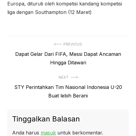
Europa, dituruti oleh kompetisi kandang kompetisi
liga dengan Southampton (12 Maret)
Navigasi
PREVIOUS
Previous
Dapat Gelar Dari FIFA, Messi Dapat Ancaman
pos
post:
Hingga Ditawari
NEXT
Next
STY Perintahkan Tim Nasional Indonesia U-20
post:
Buat lebih Berani
Tinggalkan Balasan
Anda harus
masuk
untuk berkomentar.