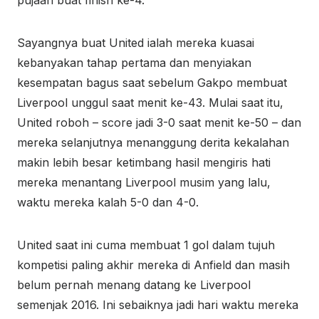
pujaan buat finish ke-4.
Sayangnya buat United ialah mereka kuasai
kebanyakan tahap pertama dan menyiakan
kesempatan bagus saat sebelum Gakpo membuat
Liverpool unggul saat menit ke-43. Mulai saat itu,
United roboh – score jadi 3-0 saat menit ke-50 – dan
mereka selanjutnya menanggung derita kekalahan
makin lebih besar ketimbang hasil mengiris hati
mereka menantang Liverpool musim yang lalu,
waktu mereka kalah 5-0 dan 4-0.
United saat ini cuma membuat 1 gol dalam tujuh
kompetisi paling akhir mereka di Anfield dan masih
belum pernah menang datang ke Liverpool
semenjak 2016. Ini sebaiknya jadi hari waktu mereka