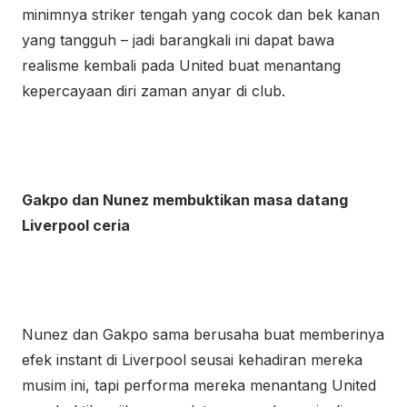
minimnya striker tengah yang cocok dan bek kanan
yang tangguh – jadi barangkali ini dapat bawa
realisme kembali pada United buat menantang
kepercayaan diri zaman anyar di club.
Gakpo dan Nunez membuktikan masa datang
Liverpool ceria
Nunez dan Gakpo sama berusaha buat memberinya
efek instant di Liverpool seusai kehadiran mereka
musim ini, tapi performa mereka menantang United