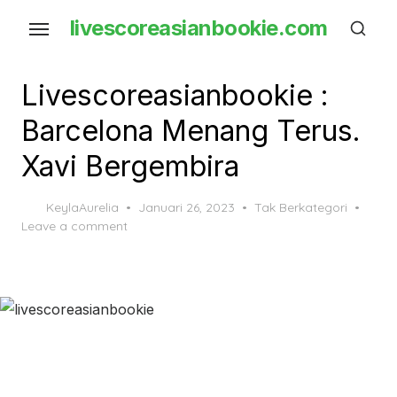
Skip
livescoreasianbookie.com
to
the
content
Livescoreasianbookie :
Barcelona Menang Terus.
Xavi Bergembira
Posted
KeylaAurelia
Januari 26, 2023
Tak Berkategori
on
Leave a comment