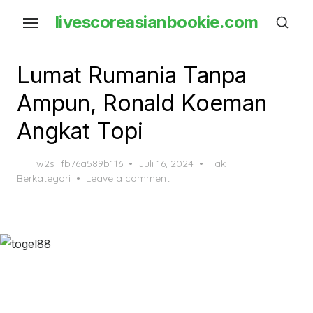
Skip
livescoreasianbookie.com
to
the
content
Lumat Rumania Tanpa
Ampun, Ronald Koeman
Angkat Topi
Posted
w2s_fb76a589b116
Juli 16, 2024
Tak
on
Berkategori
Leave a comment