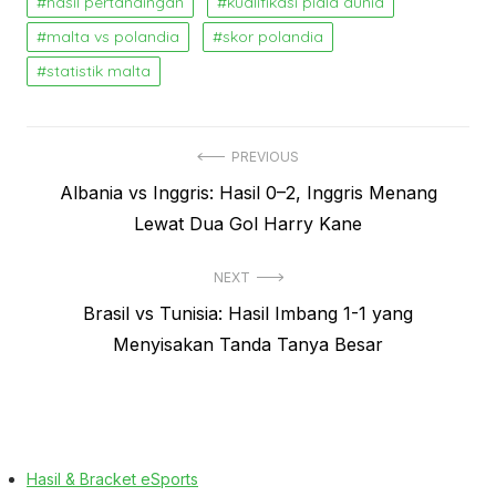
hasil pertandingan
kualifikasi piala dunia
malta vs polandia
skor polandia
statistik malta
Navigasi
PREVIOUS
Previous
Albania vs Inggris: Hasil 0–2, Inggris Menang
pos
post:
Lewat Dua Gol Harry Kane
NEXT
Next
Brasil vs Tunisia: Hasil Imbang 1-1 yang
post:
Menyisakan Tanda Tanya Besar
Hasil & Bracket eSports