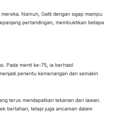
 mereka. Namun, Gatti dengan sigap mampu
n sepanjang pertandingan, membuktikan betapa
. Pada menit ke-75, ia berhasil
i menjadi penentu kemenangan dan semakin
ang terus mendapatkan tekanan dari lawan.
k bertahan, tetapi juga ancaman dalam