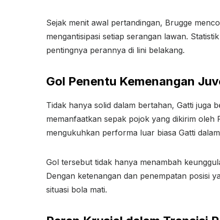
Sejak menit awal pertandingan, Brugge men
mengantisipasi setiap serangan lawan. Statis
pentingnya perannya di lini belakang.
Gol Penentu Kemenangan Juv
Tidak hanya solid dalam bertahan, Gatti juga 
memanfaatkan sepak pojok yang dikirim oleh 
mengukuhkan performa luar biasa Gatti dalam l
Gol tersebut tidak hanya menambah keunggula
Dengan ketenangan dan penempatan posisi ya
situasi bola mati.