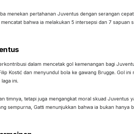
coba menekan pertahanan Juventus dengan serangan cepat
tik mencatat bahwa ia melakukan 5 intersepsi dan 7 sapua
entus
berkontribusi dalam mencetak gol kemenangan bagi Juventus
Filip Kostić dan menyundul bola ke gawang Brugge. Gol in
aga ini.
n timnya, tetapi juga mengangkat moral skuad Juventus y
ng sempurna, Gatti menunjukkan bahwa ia bukan hanya be