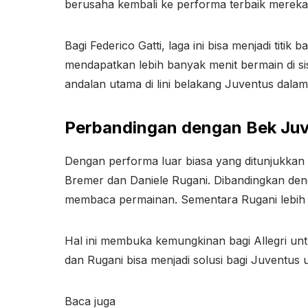
berusaha kembali ke performa terbaik mereka
Bagi Federico Gatti, laga ini bisa menjadi titi
mendapatkan lebih banyak menit bermain di si
andalan utama di lini belakang Juventus dala
Perbandingan dengan Bek Juv
Dengan performa luar biasa yang ditunjukkan d
Bremer dan Daniele Rugani. Dibandingkan den
membaca permainan. Sementara Rugani lebih ber
Hal ini membuka kemungkinan bagi Allegri unt
dan Rugani bisa menjadi solusi bagi Juventus
Baca juga