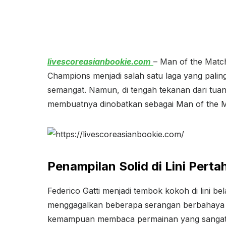
livescoreasianbookie.com
– Man of the Match
Champions menjadi salah satu laga yang palin
semangat. Namun, di tengah tekanan dari tuan
membuatnya dinobatkan sebagai Man of the M
Penampilan Solid di Lini Pert
Federico Gatti menjadi tembok kokoh di lini b
menggagalkan beberapa serangan berbahaya da
kemampuan membaca permainan yang sangat 