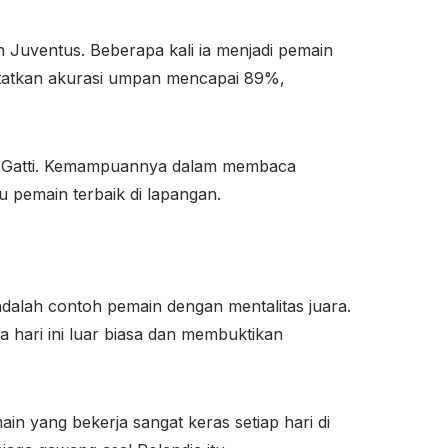
n Juventus. Beberapa kali ia menjadi pemain
atatkan akurasi umpan mencapai 89%,
an Gatti. Kemampuannya dalam membaca
 pemain terbaik di lapangan.
 adalah contoh pemain dengan mentalitas juara.
 hari ini luar biasa dan membuktikan
n yang bekerja sangat keras setiap hari di