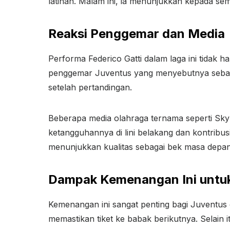
latihan. Malam ini, ia menunjukkan kepada se
Reaksi Penggemar dan Media
Performa Federico Gatti dalam laga ini tidak 
penggemar Juventus yang menyebutnya sebagai
setelah pertandingan.
Beberapa media olahraga ternama seperti Sky 
ketangguhannya di lini belakang dan kontrib
menunjukkan kualitas sebagai bek masa depan
Dampak Kemenangan Ini untu
Kemenangan ini sangat penting bagi Juventus 
memastikan tiket ke babak berikutnya. Selain