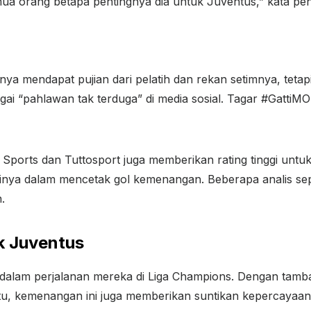
mua orang betapa pentingnya dia untuk Juventus,” kata pen
hanya mendapat pujian dari pelatih dan rekan setimnya, tet
 “pahlawan tak terduga” di media sosial. Tagar #GattiMO
Sports dan Tuttosport juga memberikan rating tinggi untu
usinya dalam mencetak gol kemenangan. Beberapa analis se
.
k Juventus
dalam perjalanan mereka di Liga Champions. Dengan tamba
 itu, kemenangan ini juga memberikan suntikan kepercayaan