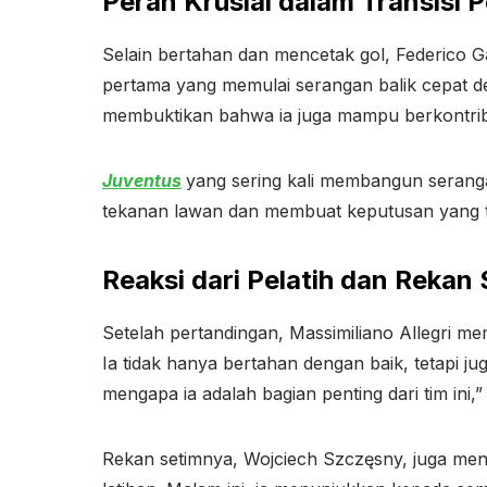
Peran Krusial dalam Transisi 
Selain bertahan dan mencetak gol, Federico G
pertama yang memulai serangan balik cepat 
membuktikan bahwa ia juga mampu berkontrib
Juventus
yang sering kali membangun serang
tekanan lawan dan membuat keputusan yang te
Reaksi dari Pelatih dan Rekan
Setelah pertandingan, Massimiliano Allegri me
Ia tidak hanya bertahan dengan baik, tetapi j
mengapa ia adalah bagian penting dari tim ini,” 
Rekan setimnya, Wojciech Szczęsny, juga meng