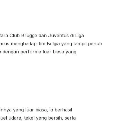
tara Club Brugge dan Juventus di Liga
harus menghadapi tim Belgia yang tampil penuh
ya dengan performa luar biasa yang
nya yang luar biasa, ia berhasil
l udara, tekel yang bersih, serta