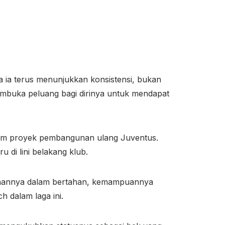
 ia terus menunjukkan konsistensi, bukan
membuka peluang bagi dirinya untuk mendapat
alam proyek pembangunan ulang Juventus.
 di lini belakang klub.
gguhannya dalam bertahan, kemampuannya
 dalam laga ini.