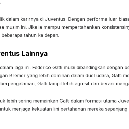
.
k balik dalam karirnya di Juventus. Dengan performa luar bias
sa musim ini. Jika ia mampu mempertahankan konsistensiny
m beberapa tahun ke depan.
entus Lainnya
alam laga ini, Federico Gatti mulai dibandingkan dengan b
gan Bremer yang lebih dominan dalam duel udara, Gatti m
pengalaman, Gatti tampil lebih agresif dan berani mengamb
uk lebih sering memainkan Gatti dalam formasi utama Juven
 untuk menjaga kekuatan lini pertahanan mereka sepanjang