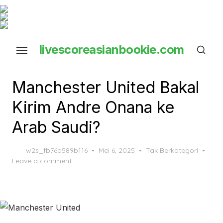
Skip
to
the
livescoreasianbookie.com
content
close ×
Manchester United Bakal
Kirim Andre Onana ke
Arab Saudi?
Posted
w2s_fb76a589b116
Mei 6, 2025
Tak Berkategori
on
Leave a comment