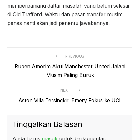
memperpanjang daftar masalah yang belum selesai
di Old Trafford.
Waktu dan pasar transfer musim
panas nanti akan jadi penentu jawabannya.
Navigasi
PREVIOUS
Previous
Ruben Amorim Akui Manchester United Jalani
pos
post:
Musim Paling Buruk
NEXT
Next
Aston Villa Tersingkir, Emery Fokus ke UCL
post:
Tinggalkan Balasan
Anda harus
masuk
untuk berkomentar.