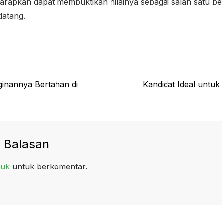
rapkan dapat membuktikan nilainya sebagai salah satu b
datang.
Next
nginannya Bertahan di
Kandidat Ideal untuk 
post:
 Balasan
uk
untuk berkomentar.