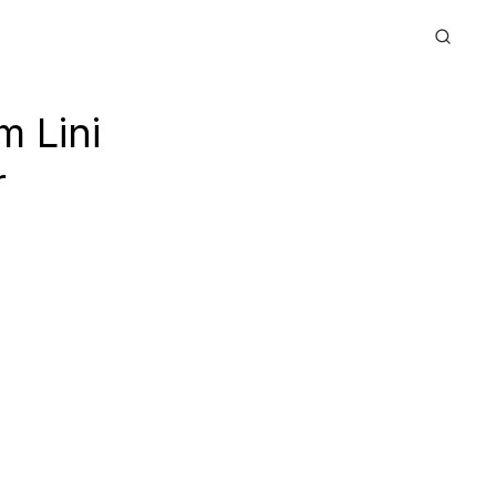
m Lini
r