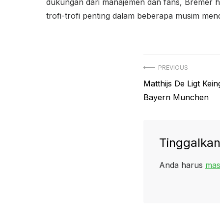
dukungan dari manajemen dan fans, Bremer ha
trofi-trofi penting dalam beberapa musim men
Navigasi
PREVIOUS
Previous
Matthijs De Ligt Kei
pos
post:
Bayern Munchen
Tinggalkan
Anda harus
mas