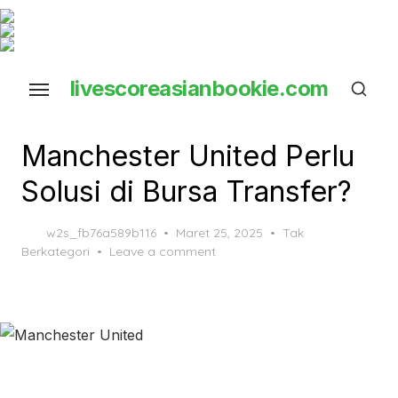
Skip
to
the
livescoreasianbookie.com
content
close ×
Manchester United Perlu
Solusi di Bursa Transfer?
Posted
w2s_fb76a589b116
Maret 25, 2025
Tak
on
Berkategori
Leave a comment