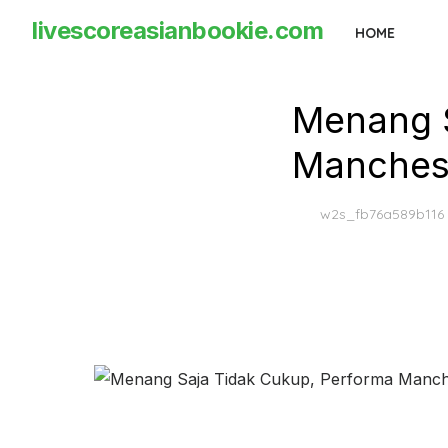
Skip
livescoreasianbookie.com
HOME
to
the
content
Menang S
Manchest
w2s_fb76a589b116