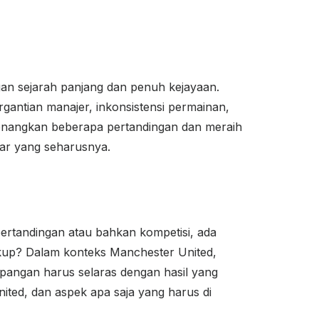
gan sejarah panjang dan penuh kejayaan.
rgantian manajer, inkonsistensi permainan,
enangkan beberapa pertandingan dan meraih
dar yang seharusnya.
rtandingan atau bahkan kompetisi, ada
ukup? Dalam konteks Manchester United,
pangan harus selaras dengan hasil yang
ted, dan aspek apa saja yang harus di