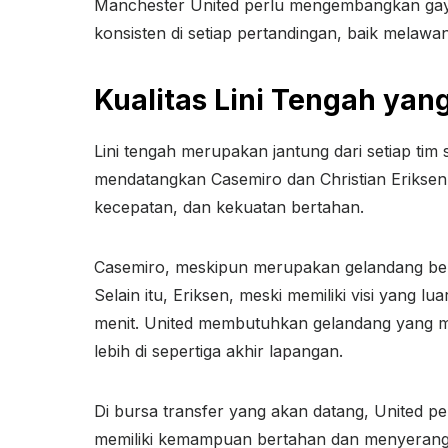
Manchester United perlu mengembangkan gaya 
konsisten di setiap pertandingan, baik melawa
Kualitas Lini Tengah yan
Lini tengah merupakan jantung dari setiap tim 
mendatangkan Casemiro dan Christian Eriksen 
kecepatan, dan kekuatan bertahan.
Casemiro, meskipun merupakan gelandang berta
Selain itu, Eriksen, meski memiliki visi yang
menit. United membutuhkan gelandang yang m
lebih di sepertiga akhir lapangan.
Di bursa transfer yang akan datang, United 
memiliki kemampuan bertahan dan menyerang y