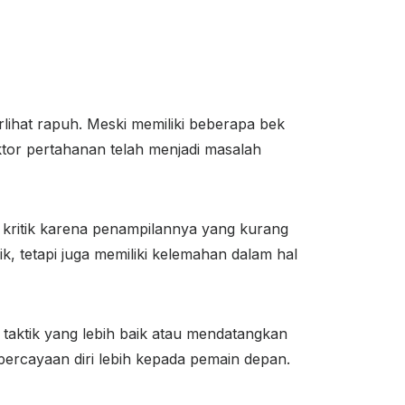
erlihat rapuh. Meski memiliki beberapa bek
ktor pertahanan telah menjadi masalah
 kritik karena penampilannya yang kurang
, tetapi juga memiliki kelemahan dalam hal
n taktik yang lebih baik atau mendatangkan
percayaan diri lebih kepada pemain depan.