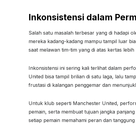
Inkonsistensi dalam Per
Salah satu masalah terbesar yang di hadapi o
mereka kadang-kadang mampu tampil luar biasa
saat melawan tim-tim yang di atas kertas lebih
Inkonsistensi ini sering kali terlihat dalam p
United bisa tampil brilian di satu laga, lalu 
frustasi di kalangan penggemar dan menunju
Untuk klub seperti Manchester United, perfo
pemain, serta membuat tujuan jangka panjang me
setiap pemain memahami peran dan tanggung 