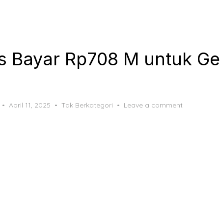
s Bayar Rp708 M untuk G
Posted
April 11, 2025
Tak Berkategori
Leave a comment
on