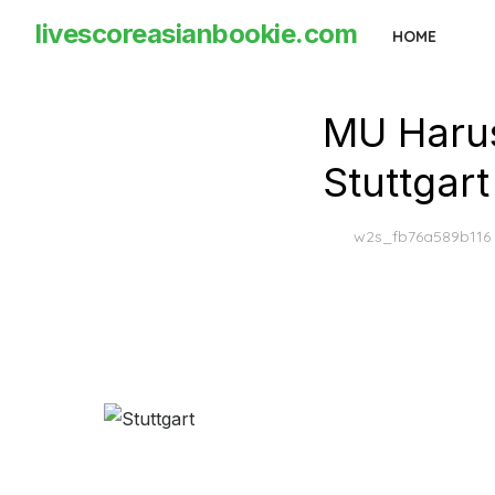
Skip
livescoreasianbookie.com
HOME
to
the
content
MU Haru
Stuttgart
w2s_fb76a589b116