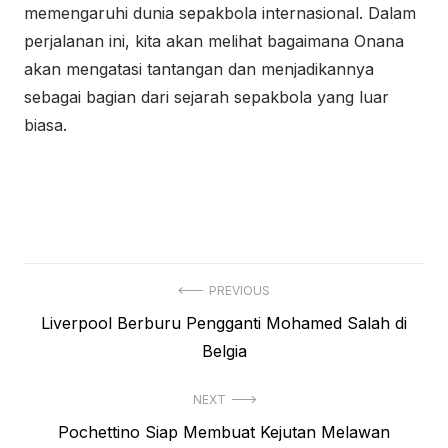
memengaruhi dunia sepakbola internasional. Dalam
perjalanan ini, kita akan melihat bagaimana Onana
akan mengatasi tantangan dan menjadikannya
sebagai bagian dari sejarah sepakbola yang luar
biasa.
Navigasi
PREVIOUS
Previous
Liverpool Berburu Pengganti Mohamed Salah di
pos
post:
Belgia
NEXT
Next
Pochettino Siap Membuat Kejutan Melawan