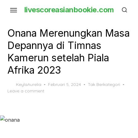
Skip
livescoreasianbookie.com
to
the
content
Onana Merenungkan Masa
Depannya di Timnas
Kamerun setelah Piala
Afrika 2023
Posted
KeylaAurelia
Februari 5, 2024
Tak Berkategori
on
Leave a comment