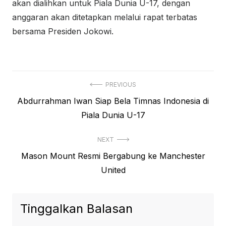
akan dialihkan untuk Piala Dunia U-17, dengan
anggaran akan ditetapkan melalui rapat terbatas
bersama Presiden Jokowi.
Navigasi
PREVIOUS
Previous
Abdurrahman Iwan Siap Bela Timnas Indonesia di
pos
post:
Piala Dunia U-17
NEXT
Next
Mason Mount Resmi Bergabung ke Manchester
post:
United
Tinggalkan Balasan