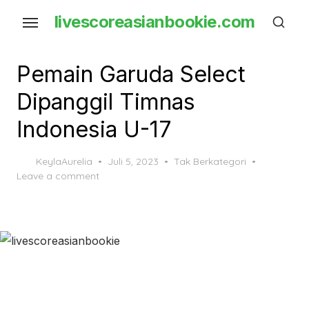
Skip
livescoreasianbookie.com
to
the
content
Pemain Garuda Select
Dipanggil Timnas
Indonesia U-17
Posted
KeylaAurelia
Juli 5, 2023
Tak Berkategori
on
Leave a comment