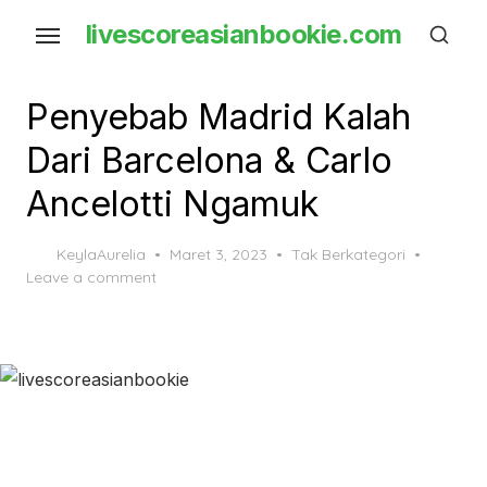
Skip
livescoreasianbookie.com
to
the
content
Penyebab Madrid Kalah
Dari Barcelona & Carlo
Ancelotti Ngamuk
Posted
KeylaAurelia
Maret 3, 2023
Tak Berkategori
on
Leave a comment