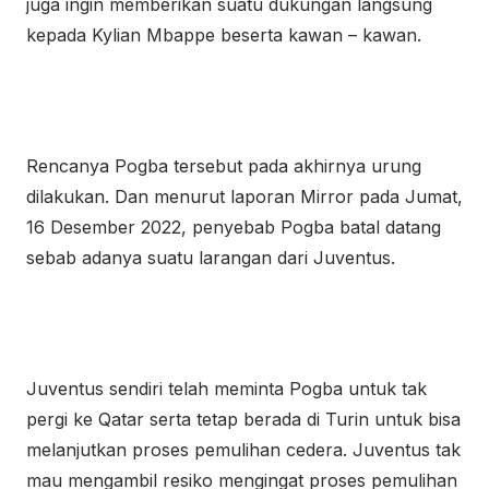
juga ingin memberikan suatu dukungan langsung
kepada Kylian Mbappe beserta kawan – kawan.
Rencanya Pogba tersebut pada akhirnya urung
dilakukan. Dan menurut laporan Mirror pada Jumat,
16 Desember 2022, penyebab Pogba batal datang
sebab adanya suatu larangan dari Juventus.
Juventus sendiri telah meminta Pogba untuk tak
pergi ke Qatar serta tetap berada di Turin untuk bisa
melanjutkan proses pemulihan cedera. Juventus tak
mau mengambil resiko mengingat proses pemulihan