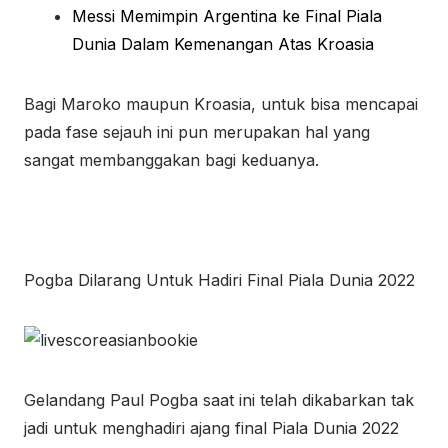
Messi Memimpin Argentina ke Final Piala
Dunia Dalam Kemenangan Atas Kroasia
Bagi Maroko maupun Kroasia, untuk bisa mencapai
pada fase sejauh ini pun merupakan hal yang
sangat membanggakan bagi keduanya.
Pogba Dilarang Untuk Hadiri Final Piala Dunia 2022
Gelandang Paul Pogba saat ini telah dikabarkan tak
jadi untuk menghadiri ajang final Piala Dunia 2022