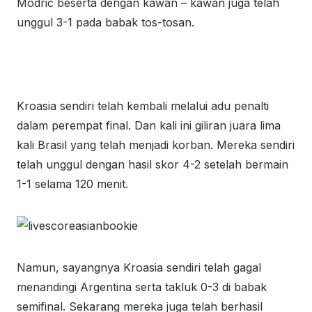
Modric beserta dengan kawan – kawan juga telah
unggul 3-1 pada babak tos-tosan.
Kroasia sendiri telah kembali melalui adu penalti
dalam perempat final. Dan kali ini giliran juara lima
kali Brasil yang telah menjadi korban. Mereka sendiri
telah unggul dengan hasil skor 4-2 setelah bermain
1-1 selama 120 menit.
Namun, sayangnya Kroasia sendiri telah gagal
menandingi Argentina serta takluk 0-3 di babak
semifinal. Sekarang mereka juga telah berhasil