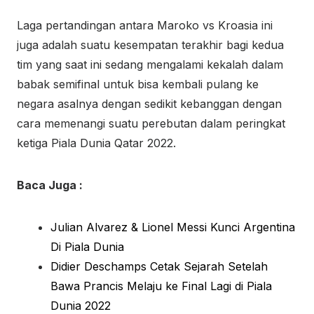
Laga pertandingan antara Maroko vs Kroasia ini
juga adalah suatu kesempatan terakhir bagi kedua
tim yang saat ini sedang mengalami kekalah dalam
babak semifinal untuk bisa kembali pulang ke
negara asalnya dengan sedikit kebanggan dengan
cara memenangi suatu perebutan dalam peringkat
ketiga Piala Dunia Qatar 2022.
Baca Juga :
Julian Alvarez & Lionel Messi Kunci Argentina
Di Piala Dunia
Didier Deschamps Cetak Sejarah Setelah
Bawa Prancis Melaju ke Final Lagi di Piala
Dunia 2022