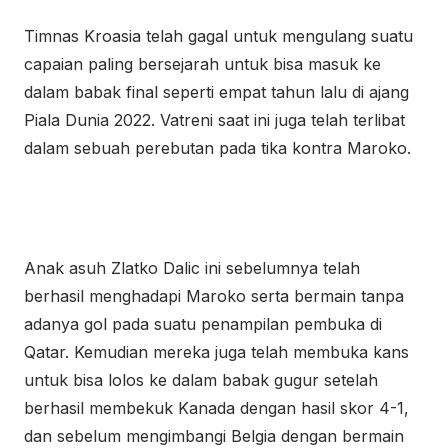
Timnas Kroasia telah gagal untuk mengulang suatu
capaian paling bersejarah untuk bisa masuk ke
dalam babak final seperti empat tahun lalu di ajang
Piala Dunia 2022. Vatreni saat ini juga telah terlibat
dalam sebuah perebutan pada tika kontra Maroko.
Anak asuh Zlatko Dalic ini sebelumnya telah
berhasil menghadapi Maroko serta bermain tanpa
adanya gol pada suatu penampilan pembuka di
Qatar. Kemudian mereka juga telah membuka kans
untuk bisa lolos ke dalam babak gugur setelah
berhasil membekuk Kanada dengan hasil skor 4-1,
dan sebelum mengimbangi Belgia dengan bermain