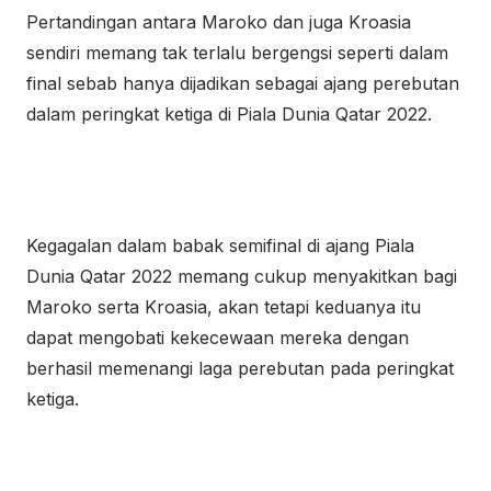
Pertandingan antara Maroko dan juga Kroasia
sendiri memang tak terlalu bergengsi seperti dalam
final sebab hanya dijadikan sebagai ajang perebutan
dalam peringkat ketiga di Piala Dunia Qatar 2022.
Kegagalan dalam babak semifinal di ajang Piala
Dunia Qatar 2022 memang cukup menyakitkan bagi
Maroko serta Kroasia, akan tetapi keduanya itu
dapat mengobati kekecewaan mereka dengan
berhasil memenangi laga perebutan pada peringkat
ketiga.