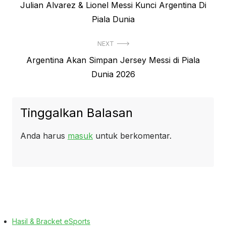
Previous
Julian Alvarez & Lionel Messi Kunci Argentina Di
pos
post:
Piala Dunia
NEXT
Next
Argentina Akan Simpan Jersey Messi di Piala
post:
Dunia 2026
Tinggalkan Balasan
Anda harus
masuk
untuk berkomentar.
Hasil & Bracket eSports