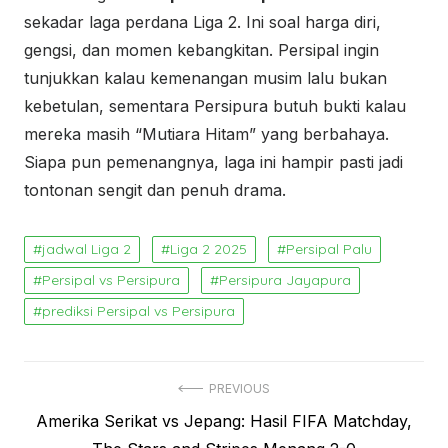
sekadar laga perdana Liga 2. Ini soal harga diri,
gengsi, dan momen kebangkitan. Persipal ingin
tunjukkan kalau kemenangan musim lalu bukan
kebetulan, sementara Persipura butuh bukti kalau
mereka masih “Mutiara Hitam” yang berbahaya.
Siapa pun pemenangnya, laga ini hampir pasti jadi
tontonan sengit dan penuh drama.
jadwal Liga 2
Liga 2 2025
Persipal Palu
Persipal vs Persipura
Persipura Jayapura
prediksi Persipal vs Persipura
Navigasi
PREVIOUS
Previous
Amerika Serikat vs Jepang: Hasil FIFA Matchday,
pos