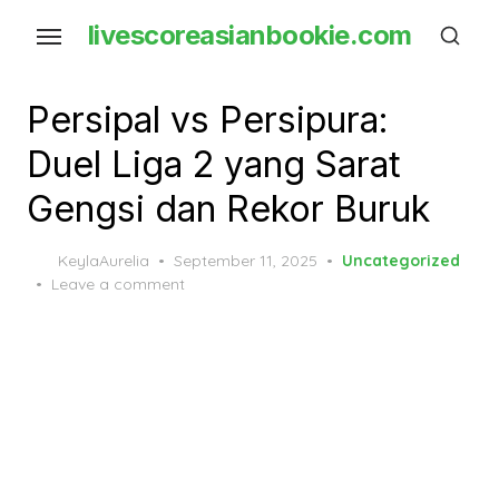
Skip
livescoreasianbookie.com
to
the
content
Persipal vs Persipura:
Duel Liga 2 yang Sarat
Gengsi dan Rekor Buruk
Posted
KeylaAurelia
September 11, 2025
Uncategorized
on
Leave a comment