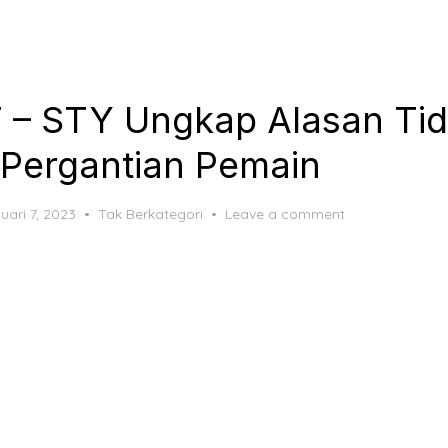
F – STY Ungkap Alasan Ti
Pergantian Pemain
ted
uari 7, 2023
Tak Berkategori
Leave a comment