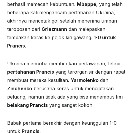
berhasil memecah kebuntuan.
Mbappé
, yang telah
beberapa kali mengancam pertahanan Ukraina,
akhirnya mencetak gol setelah menerima umpan
terobosan dari
Griezmann
dan melepaskan
tembakan keras ke pojok kiri gawang.
1-0 untuk
Prancis
.
Ukraina mencoba memberikan perlawanan, tetapi
pertahanan Prancis
yang terorganisir dengan rapat
membuat mereka kesulitan.
Yarmolenko
dan
Zinchenko
berusaha keras untuk menciptakan
peluang, namun tidak ada yang bisa menembus
lini
belakang Prancis
yang sangat kokoh.
Babak pertama berakhir dengan keunggulan 1-0
untuk
Prancis
.