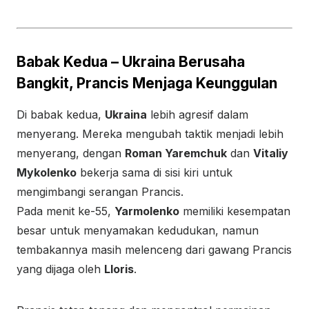
Babak Kedua – Ukraina Berusaha
Bangkit, Prancis Menjaga Keunggulan
Di babak kedua,
Ukraina
lebih agresif dalam
menyerang. Mereka mengubah taktik menjadi lebih
menyerang, dengan
Roman Yaremchuk
dan
Vitaliy
Mykolenko
bekerja sama di sisi kiri untuk
mengimbangi serangan Prancis.
Pada menit ke-55,
Yarmolenko
memiliki kesempatan
besar untuk menyamakan kedudukan, namun
tembakannya masih melenceng dari gawang Prancis
yang dijaga oleh
Lloris
.