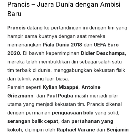
Prancis – Juara Dunia dengan Ambisi
Baru
Prancis
datang ke pertandingan ini dengan tim yang
hampir sama kuatnya dengan saat mereka
memenangkan
Piala Dunia 2018
dan
UEFA Euro
2020
. Di bawah kepemimpinan
Didier Deschamps
,
mereka telah membuktikan diri sebagai salah satu
tim terbaik di dunia, menggabungkan kekuatan fisik
dan teknik yang luar biasa.
Pemain seperti
Kylian Mbappé
,
Antoine
Griezmann
, dan
Paul Pogba
masih menjadi pilar
utama yang menjadi kekuatan tim. Prancis dikenal
dengan permainan
penguasaan bola
yang solid,
serangan balik cepat
, dan
pertahanan yang
kokoh
, dipimpin oleh
Raphaël Varane
dan
Benjamin