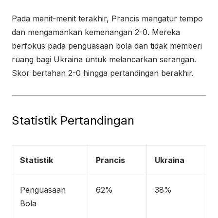
Pada menit-menit terakhir, Prancis mengatur tempo
dan mengamankan kemenangan 2-0. Mereka
berfokus pada penguasaan bola dan tidak memberi
ruang bagi Ukraina untuk melancarkan serangan.
Skor bertahan 2-0 hingga pertandingan berakhir.
Statistik Pertandingan
Statistik
Prancis
Ukraina
Penguasaan
62%
38%
Bola