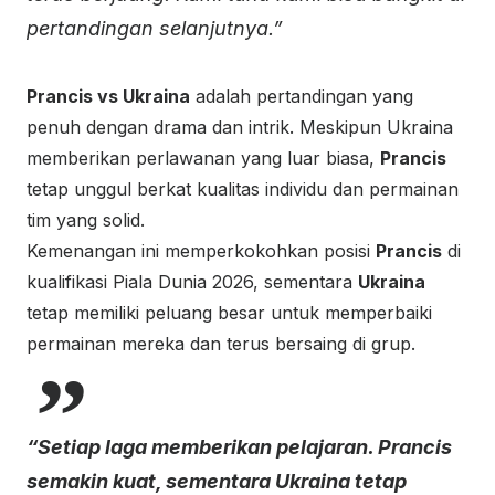
pertandingan selanjutnya.”
Prancis vs Ukraina
adalah pertandingan yang
penuh dengan drama dan intrik. Meskipun Ukraina
memberikan perlawanan yang luar biasa,
Prancis
tetap unggul berkat kualitas individu dan permainan
tim yang solid.
Kemenangan ini memperkokohkan posisi
Prancis
di
kualifikasi Piala Dunia 2026, sementara
Ukraina
tetap memiliki peluang besar untuk memperbaiki
permainan mereka dan terus bersaing di grup.
“Setiap laga memberikan pelajaran. Prancis
semakin kuat, sementara Ukraina tetap