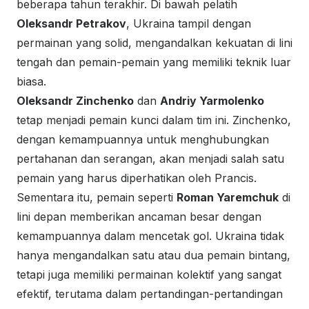
beberapa tahun terakhir. Di bawah pelatih
Oleksandr Petrakov
, Ukraina tampil dengan
permainan yang solid, mengandalkan kekuatan di lini
tengah dan pemain-pemain yang memiliki teknik luar
biasa.
Oleksandr Zinchenko
dan
Andriy Yarmolenko
tetap menjadi pemain kunci dalam tim ini. Zinchenko,
dengan kemampuannya untuk menghubungkan
pertahanan dan serangan, akan menjadi salah satu
pemain yang harus diperhatikan oleh Prancis.
Sementara itu, pemain seperti
Roman Yaremchuk
di
lini depan memberikan ancaman besar dengan
kemampuannya dalam mencetak gol. Ukraina tidak
hanya mengandalkan satu atau dua pemain bintang,
tetapi juga memiliki permainan kolektif yang sangat
efektif, terutama dalam pertandingan-pertandingan