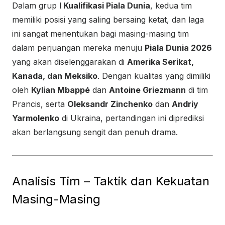
Dalam grup
I Kualifikasi Piala Dunia
, kedua tim
memiliki posisi yang saling bersaing ketat, dan laga
ini sangat menentukan bagi masing-masing tim
dalam perjuangan mereka menuju
Piala Dunia 2026
yang akan diselenggarakan di
Amerika Serikat,
Kanada, dan Meksiko
. Dengan kualitas yang dimiliki
oleh
Kylian Mbappé
dan
Antoine Griezmann
di tim
Prancis, serta
Oleksandr Zinchenko
dan
Andriy
Yarmolenko
di Ukraina, pertandingan ini diprediksi
akan berlangsung sengit dan penuh drama.
Analisis Tim – Taktik dan Kekuatan
Masing-Masing