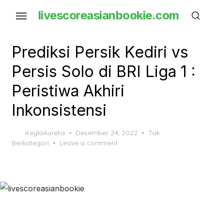
Skip
livescoreasianbookie.com
to
the
content
Prediksi Persik Kediri vs
Persis Solo di BRI Liga 1 :
Peristiwa Akhiri
Inkonsistensi
Posted
KeylaAurelia
Desember 24, 2022
Tak
on
Berkategori
Leave a comment