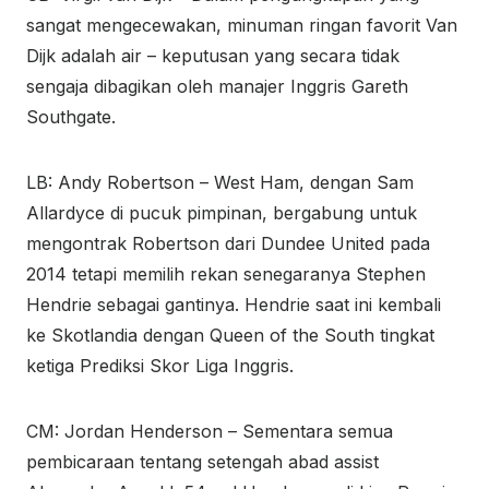
sangat mengecewakan, minuman ringan favorit Van
Dijk adalah air – keputusan yang secara tidak
sengaja dibagikan oleh manajer Inggris Gareth
Southgate.
LB: Andy Robertson – West Ham, dengan Sam
Allardyce di pucuk pimpinan, bergabung untuk
mengontrak Robertson dari Dundee United pada
2014 tetapi memilih rekan senegaranya Stephen
Hendrie sebagai gantinya. Hendrie saat ini kembali
ke Skotlandia dengan Queen of the South tingkat
ketiga Prediksi Skor Liga Inggris.
CM: Jordan Henderson – Sementara semua
pembicaraan tentang setengah abad assist