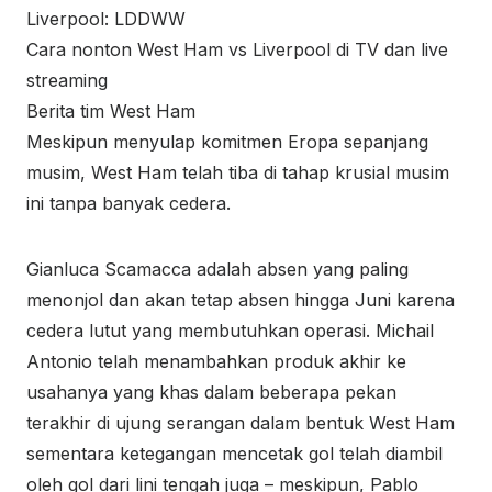
Liverpool: LDDWW
Cara nonton West Ham vs Liverpool di TV dan live
streaming
Berita tim West Ham
Meskipun menyulap komitmen Eropa sepanjang
musim, West Ham telah tiba di tahap krusial musim
ini tanpa banyak cedera.
Gianluca Scamacca adalah absen yang paling
menonjol dan akan tetap absen hingga Juni karena
cedera lutut yang membutuhkan operasi. Michail
Antonio telah menambahkan produk akhir ke
usahanya yang khas dalam beberapa pekan
terakhir di ujung serangan dalam bentuk West Ham
sementara ketegangan mencetak gol telah diambil
oleh gol dari lini tengah juga – meskipun, Pablo