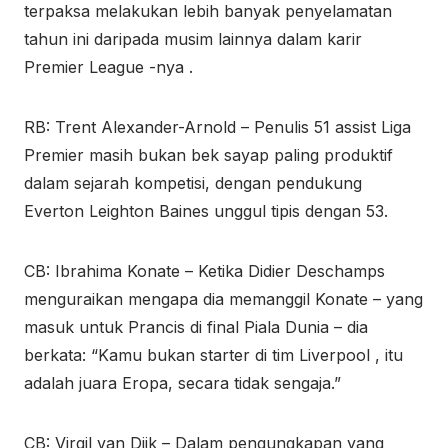
terpaksa melakukan lebih banyak penyelamatan
tahun ini daripada musim lainnya dalam karir
Premier League -nya .
RB: Trent Alexander-Arnold – Penulis 51 assist Liga
Premier masih bukan bek sayap paling produktif
dalam sejarah kompetisi, dengan pendukung
Everton Leighton Baines unggul tipis dengan 53.
CB: Ibrahima Konate – Ketika Didier Deschamps
menguraikan mengapa dia memanggil Konate – yang
masuk untuk Prancis di final Piala Dunia – dia
berkata: “Kamu bukan starter di tim Liverpool , itu
adalah juara Eropa, secara tidak sengaja.”
CB: Virgil van Dijk – Dalam pengungkapan yang