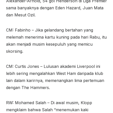
Alexander-Arnold, 54 gol Henderson di Liga Premier
sama banyaknya dengan Eden Hazard, Juan Mata
dan Mesut Ozil.
CM: Fabinho – Jika gelandang bertahan yang
melemah menerima kartu kuning pada hari Rabu, itu
akan menjadi musim kesepuluh yang memicu
skorsing.
CM: Curtis Jones – Lulusan akademi Liverpool ini
lebih sering mengalahkan West Ham daripada klub
lain dalam karirnya, memenangkan lima pertemuan
dengan The Hammers.
RW: Mohamed Salah – Di awal musim, Klopp
mengklaim bahwa Salah “menemukan kaki