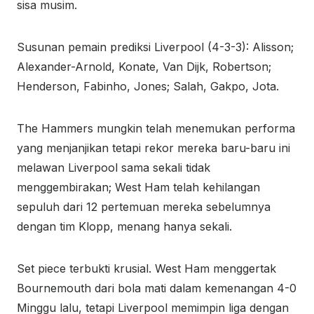
sisa musim.
Susunan pemain prediksi Liverpool (4-3-3): Alisson;
Alexander-Arnold, Konate, Van Dijk, Robertson;
Henderson, Fabinho, Jones; Salah, Gakpo, Jota.
The Hammers mungkin telah menemukan performa
yang menjanjikan tetapi rekor mereka baru-baru ini
melawan Liverpool sama sekali tidak
menggembirakan; West Ham telah kehilangan
sepuluh dari 12 pertemuan mereka sebelumnya
dengan tim Klopp, menang hanya sekali.
Set piece terbukti krusial. West Ham menggertak
Bournemouth dari bola mati dalam kemenangan 4-0
Minggu lalu, tetapi Liverpool memimpin liga dengan