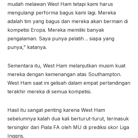
mudah melawan West Ham tetapi kami harus
mengulangi performa bagus kami lagi. Mereka
adalah tim yang bagus dan mereka akan bermain di
kompetisi Eropa. Mereka memiliki banyak
pengalaman. Saya punya pelatih .. siapa yang
punya,” katanya.
Sementara itu, West Ham melanjutkan musim kuat
mereka dengan kemenangan atas Southampton.
West Ham saat ini gelisah dalam empat pertandingan
terakhir mereka di semua kompetisi.
Hasil itu sangat penting karena West Ham
sebelumnya kalah dua kali berturut-turut, termasuk
tersingkir dari Piala FA oleh MU di prediksi skor Liga
Inggris.