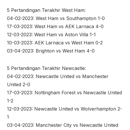
5 Pertandingan Terakhir West Ham:
04-02-2023: West Ham vs Southampton 1-0
17-03-2023: West Ham vs AEK Larnaca 4-0
12-03-2023: West Ham vs Aston Villa 1-1
10-03-2023: AEK Larnaca vs West Ham 0-2
03-04-2023: Brighton vs West Ham 4-0
5 Pertandingan Terakhir Newcastle:
04-02-2023: Newcastle United vs Manchester
United 2-0
17-03-2023: Nottingham Forest vs Newcastle United
1-2
12-03-2023: Newcastle United vs Wolverhampton 2-
1
03-04-2023: Manchester City vs Newcastle United