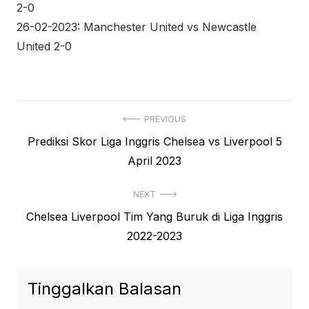
2-0
26-02-2023: Manchester United vs Newcastle
United 2-0
Navigasi
PREVIOUS
Previous
Prediksi Skor Liga Inggris Chelsea vs Liverpool 5
pos
post:
April 2023
NEXT
Next
Chelsea Liverpool Tim Yang Buruk di Liga Inggris
post:
2022-2023
Tinggalkan Balasan