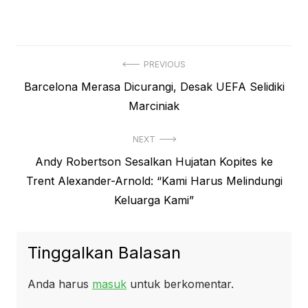
Navigasi
PREVIOUS
Previous
Barcelona Merasa Dicurangi, Desak UEFA Selidiki
pos
post:
Marciniak
NEXT
Next
Andy Robertson Sesalkan Hujatan Kopites ke
post:
Trent Alexander-Arnold: “Kami Harus Melindungi
Keluarga Kami”
Tinggalkan Balasan
Anda harus
masuk
untuk berkomentar.