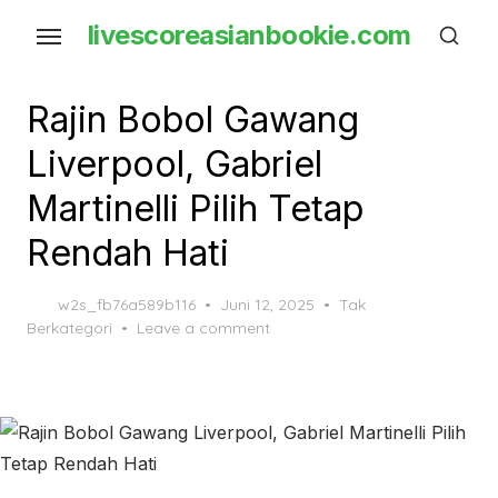
Skip
livescoreasianbookie.com
to
the
content
Rajin Bobol Gawang
Liverpool, Gabriel
Martinelli Pilih Tetap
Rendah Hati
Posted
w2s_fb76a589b116
Juni 12, 2025
Tak
on
Berkategori
Leave a comment