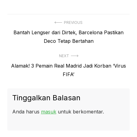
Navigasi
PREVIOUS
Previous
Bantah Lengser dari Dirtek, Barcelona Pastikan
pos
post:
Deco Tetap Bertahan
NEXT
Next
Alamak! 3 Pemain Real Madrid Jadi Korban ‘Virus
post:
FIFA’
Tinggalkan Balasan
Anda harus
masuk
untuk berkomentar.