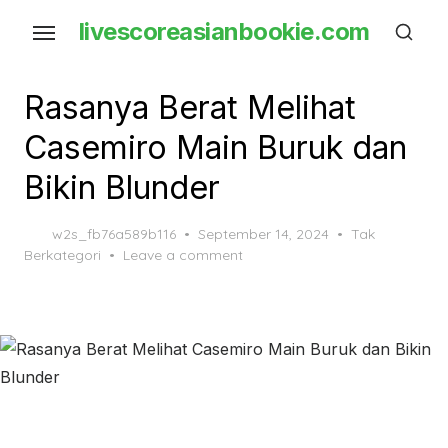
Skip
livescoreasianbookie.com
to
the
content
Rasanya Berat Melihat
Casemiro Main Buruk dan
Bikin Blunder
Posted
w2s_fb76a589b116
September 14, 2024
Tak
on
Berkategori
Leave a comment