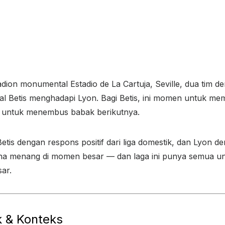
dion monumental Estadio de La Cartuja, Seville, dua tim d
Betis menghadapi Lyon. Bagi Betis, ini momen untuk membu
si untuk menembus babak berikutnya.
etis dengan respons positif dari liga domestik, dan Lyon d
ana menang di momen besar — dan laga ini punya semua uns
ar.
k & Konteks