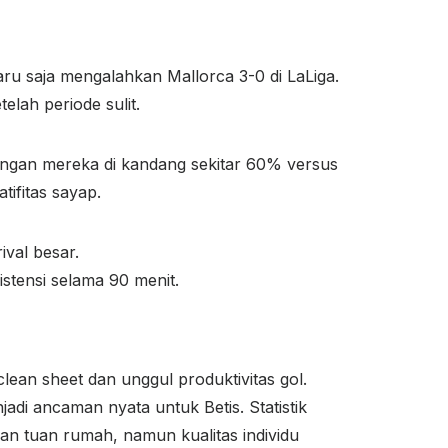
ru saja mengalahkan Mallorca 3-0 di LaLiga.
lah periode sulit.
nangan mereka di kandang sekitar 60% versus
ifitas sayap.
ival besar.
stensi selama 90 menit.
lean sheet dan unggul produktivitas gol.
di ancaman nyata untuk Betis. Statistik
an tuan rumah, namun kualitas individu