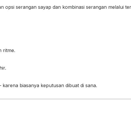
an opsi serangan sayap dan kombinasi serangan melalui t
 ritme.
ir.
r – karena biasanya keputusan dibuat di sana.