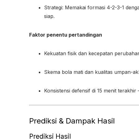
Strategi: Memakai formasi 4-2-3-1 deng
siap.
Faktor penentu pertandingan
Kekuatan fisik dan kecepatan perubahan
Skema bola mati dan kualitas umpan-akh
Konsistensi defensif di 15 menit terakhi
Prediksi & Dampak Hasil
Prediksi Hasil