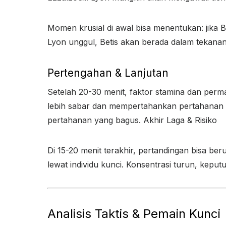
Momen krusial di awal bisa menentukan: jika 
Lyon unggul, Betis akan berada dalam tekana
Pertengahan & Lanjutan
Setelah 20-30 menit, faktor stamina dan per
lebih sabar dan mempertahankan pertahanan st
pertahanan yang bagus. Akhir Laga & Risiko
Di 15-20 menit terakhir, pertandingan bisa be
lewat individu kunci. Konsentrasi turun, kepu
Analisis Taktis & Pemain Kunci