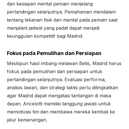
dan kesiapan mental pemain menjelang
pertandingan selanjutnya. Pemahaman mendalam
tentang tekanan fisik dan mental pada pemain saat
menjalani jadwal yang padat dapat menjadi
keunggulan kompetitif bagi Madrid.
Fokus pada Pemulihan dan Persiapan
Meskipun hasil imbang melawan Betis, Madrid harus
fokus pada pemulihan dan persiapan untuk
pertandingan selanjutnya. Evaluasi performa,
analisis lawan, dan strategi taktis perlu ditingkatkan
agar Madrid dapat mengatasi tantangan di masa
depan. Ancelotti memiliki tanggung jawab untuk
memotivasi tim dan membawa mereka kembali ke
jalur kemenangan.