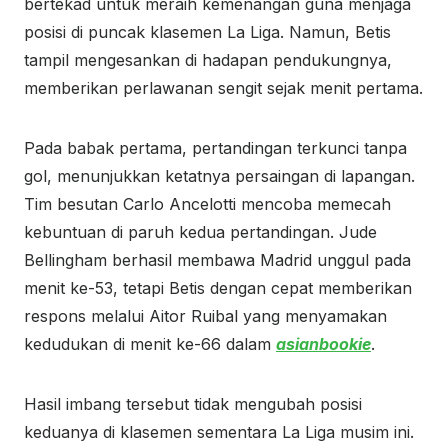
bertekad untuk meraih kemenangan guna menjaga
posisi di puncak klasemen La Liga. Namun, Betis
tampil mengesankan di hadapan pendukungnya,
memberikan perlawanan sengit sejak menit pertama.
Pada babak pertama, pertandingan terkunci tanpa
gol, menunjukkan ketatnya persaingan di lapangan.
Tim besutan Carlo Ancelotti mencoba memecah
kebuntuan di paruh kedua pertandingan. Jude
Bellingham berhasil membawa Madrid unggul pada
menit ke-53, tetapi Betis dengan cepat memberikan
respons melalui Aitor Ruibal yang menyamakan
kedudukan di menit ke-66 dalam
asianbookie
.
Hasil imbang tersebut tidak mengubah posisi
keduanya di klasemen sementara La Liga musim ini.