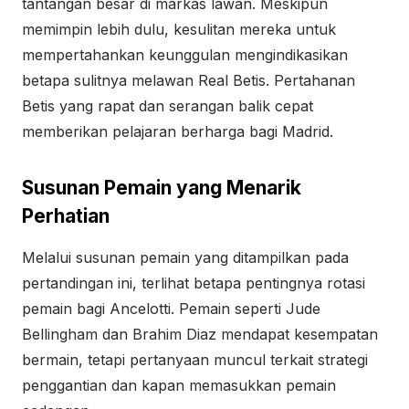
tantangan besar di markas lawan. Meskipun
memimpin lebih dulu, kesulitan mereka untuk
mempertahankan keunggulan mengindikasikan
betapa sulitnya melawan Real Betis. Pertahanan
Betis yang rapat dan serangan balik cepat
memberikan pelajaran berharga bagi Madrid.
Susunan Pemain yang Menarik
Perhatian
Melalui susunan pemain yang ditampilkan pada
pertandingan ini, terlihat betapa pentingnya rotasi
pemain bagi Ancelotti. Pemain seperti Jude
Bellingham dan Brahim Diaz mendapat kesempatan
bermain, tetapi pertanyaan muncul terkait strategi
penggantian dan kapan memasukkan pemain