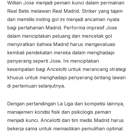
Willian Jose menjadi pemain kunci dalam permainan
Real Betis melawan Real Madrid. Striker yang tajam
dan memiliki insting gol ini menjadi ancaman nyata
bagi pertahanan Madrid. Performa impresif Jose
dalam menciptakan peluang dan mencetak gol
menyiratkan bahwa Madrid harus mengevaluasi
kembali pendekatan mereka dalam menghadapi
penyerang seperti Jose. Ini menciptakan
kesempatan bagi Ancelotti untuk merancang strategi
khusus untuk menghadapi penyerang bintang lawan
di pertemuan selanjutnya.
Dengan pertandingan La Liga dan kompetisi lainnya,
manajemen kondisi fisik dan psikologis pemain
menjadi kunci. Ancelotti dan tim medis Madrid harus
bekerja sama untuk memastikan pemulihan optimal