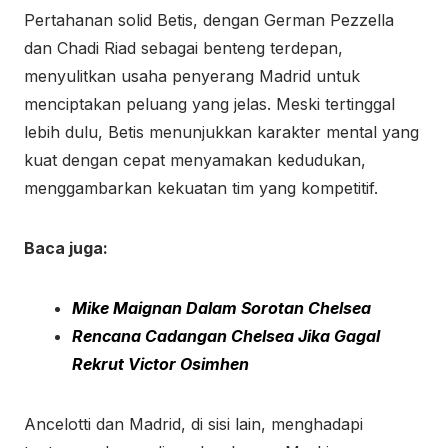
Pertahanan solid Betis, dengan German Pezzella
dan Chadi Riad sebagai benteng terdepan,
menyulitkan usaha penyerang Madrid untuk
menciptakan peluang yang jelas. Meski tertinggal
lebih dulu, Betis menunjukkan karakter mental yang
kuat dengan cepat menyamakan kedudukan,
menggambarkan kekuatan tim yang kompetitif.
Baca juga:
Mike Maignan Dalam Sorotan Chelsea
Rencana Cadangan Chelsea Jika Gagal
Rekrut Victor Osimhen
Ancelotti dan Madrid, di sisi lain, menghadapi