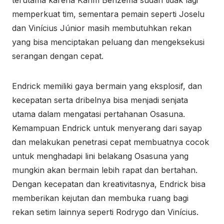
terutama karena Karim Benzema sudah tidak lagi
memperkuat tim, sementara pemain seperti Joselu
dan Vinícius Júnior masih membutuhkan rekan
yang bisa menciptakan peluang dan mengeksekusi
serangan dengan cepat.
Endrick memiliki gaya bermain yang eksplosif, dan
kecepatan serta dribelnya bisa menjadi senjata
utama dalam mengatasi pertahanan Osasuna.
Kemampuan Endrick untuk menyerang dari sayap
dan melakukan penetrasi cepat membuatnya cocok
untuk menghadapi lini belakang Osasuna yang
mungkin akan bermain lebih rapat dan bertahan.
Dengan kecepatan dan kreativitasnya, Endrick bisa
memberikan kejutan dan membuka ruang bagi
rekan setim lainnya seperti Rodrygo dan Vinícius.