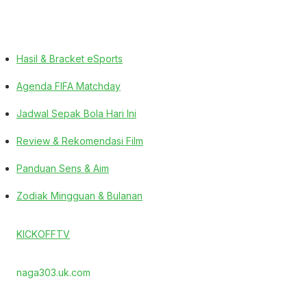
Hasil & Bracket eSports
Agenda FIFA Matchday
Jadwal Sepak Bola Hari Ini
Review & Rekomendasi Film
Panduan Sens & Aim
Zodiak Mingguan & Bulanan
KICKOFFTV
naga303.uk.com