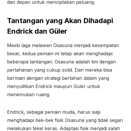
dan depan untuk menciptakan peluang.
Tantangan yang Akan Dihadapi
Endrick dan Güler
Meski laga melawan Osasuna menjadi kesempatan
besar, kedua pemain ini tetap akan menghadapi
beberapa tantangan. Osasuna adalah tim dengan
pertahanan yang cukup solid. Dan mereka bisa
bermain dengan strategi bertahan dalam yang
menyulitkan Endrick maupun Güler untuk
menemukan ruang.
Endrick, sebagai pemain muda, harus siap
menghadapi bek-bek fisik Osasuna yang tidak segan
melakukan tekel keras. Adaptasi fisik menjadi salah