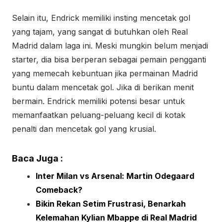
Selain itu, Endrick memiliki insting mencetak gol
yang tajam, yang sangat di butuhkan oleh Real
Madrid dalam laga ini. Meski mungkin belum menjadi
starter, dia bisa berperan sebagai pemain pengganti
yang memecah kebuntuan jika permainan Madrid
buntu dalam mencetak gol. Jika di berikan menit
bermain. Endrick memiliki potensi besar untuk
memanfaatkan peluang-peluang kecil di kotak
penalti dan mencetak gol yang krusial.
Baca Juga :
Inter Milan vs Arsenal: Martin Odegaard
Comeback?
Bikin Rekan Setim Frustrasi, Benarkah
Kelemahan Kylian Mbappe di Real Madrid