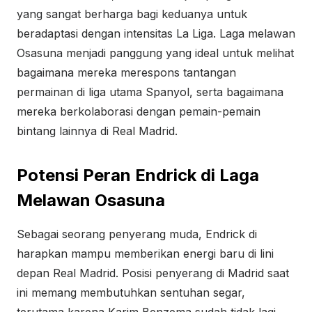
yang sangat berharga bagi keduanya untuk
beradaptasi dengan intensitas La Liga. Laga melawan
Osasuna menjadi panggung yang ideal untuk melihat
bagaimana mereka merespons tantangan
permainan di liga utama Spanyol, serta bagaimana
mereka berkolaborasi dengan pemain-pemain
bintang lainnya di Real Madrid.
Potensi Peran Endrick di Laga
Melawan Osasuna
Sebagai seorang penyerang muda, Endrick di
harapkan mampu memberikan energi baru di lini
depan Real Madrid. Posisi penyerang di Madrid saat
ini memang membutuhkan sentuhan segar,