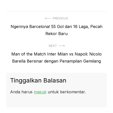
Navigasi
PREVIOUS
Previous
Ngerinya Barcelona! 55 Gol dari 16 Laga, Pecah
pos
post:
Rekor Baru
NEXT
Next
Man of the Match Inter Milan vs Napoli: Nicolo
post:
Barella Bersinar dengan Penampilan Gemilang
Tinggalkan Balasan
Anda harus
masuk
untuk berkomentar.