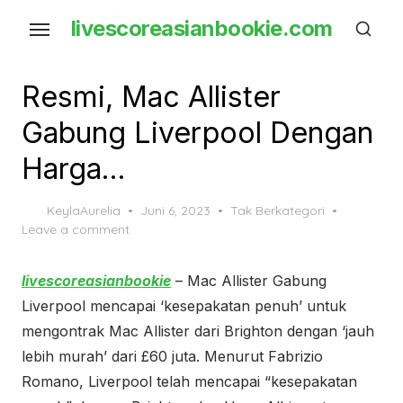
Skip
livescoreasianbookie.com
to
the
content
Resmi, Mac Allister
Gabung Liverpool Dengan
Harga…
Posted
KeylaAurelia
Juni 6, 2023
Tak Berkategori
on
Leave a comment
livescoreasianbookie
– Mac Allister Gabung
Liverpool mencapai ‘kesepakatan penuh’ untuk
mengontrak Mac Allister dari Brighton dengan ‘jauh
lebih murah’ dari £60 juta. Menurut Fabrizio
Romano, Liverpool telah mencapai “kesepakatan