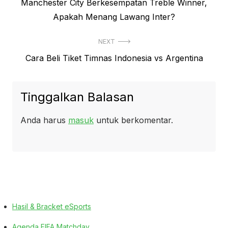
Previous
Manchester City Berkesempatan Treble Winner,
pos
post:
Apakah Menang Lawang Inter?
NEXT
Next
Cara Beli Tiket Timnas Indonesia vs Argentina
post:
Tinggalkan Balasan
Anda harus
masuk
untuk berkomentar.
Hasil & Bracket eSports
Agenda FIFA Matchday