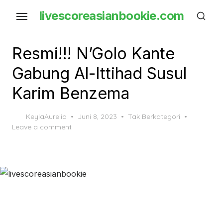
Skip
livescoreasianbookie.com
to
the
content
Resmi!!! N’Golo Kante
Gabung Al-Ittihad Susul
Karim Benzema
Posted
KeylaAurelia
Juni 8, 2023
Tak Berkategori
on
Leave a comment