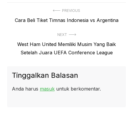
Navigasi
PREVIOUS
Previous
Cara Beli Tiket Timnas Indonesia vs Argentina
pos
post:
NEXT
Next
West Ham United Memiliki Musim Yang Baik
post:
Setelah Juara UEFA Conference League
Tinggalkan Balasan
Anda harus
masuk
untuk berkomentar.