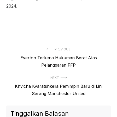
2024.
Navigasi
PREVIOUS
Previous
Everton Terkena Hukuman Berat Atas
pos
post:
Pelanggaran FFP
NEXT
Next
Khvicha Kvaratshkelia Pemimpin Baru di Lini
post:
Serang Manchester United
Tinggalkan Balasan