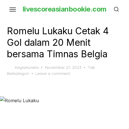
Skip
livescoreasianbookie.com
to
the
content
Romelu Lukaku Cetak 4
Gol dalam 20 Menit
bersama Timnas Belgia
Posted
KeylaAurelia
November 21, 2023
Tak
on
Berkategori
Leave a comment