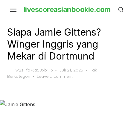
Skip
livescoreasianbookie.com
to
the
content
Siapa Jamie Gittens?
Winger Inggris yang
Mekar di Dortmund
Posted
w2s_fb76a589b116
Juli 21, 2025
Tak
on
Berkategori
Leave a comment