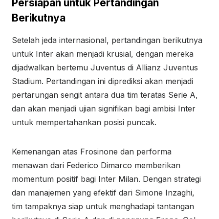
Persiapan untuk Pertandingan
Berikutnya
Setelah jeda internasional, pertandingan berikutnya
untuk Inter akan menjadi krusial, dengan mereka
dijadwalkan bertemu Juventus di Allianz Juventus
Stadium. Pertandingan ini diprediksi akan menjadi
pertarungan sengit antara dua tim teratas Serie A,
dan akan menjadi ujian signifikan bagi ambisi Inter
untuk mempertahankan posisi puncak.
Kemenangan atas Frosinone dan performa
menawan dari Federico Dimarco memberikan
momentum positif bagi Inter Milan. Dengan strategi
dan manajemen yang efektif dari Simone Inzaghi,
tim tampaknya siap untuk menghadapi tantangan