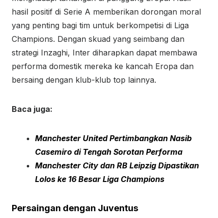
hasil positif di Serie A memberikan dorongan moral
yang penting bagi tim untuk berkompetisi di Liga
Champions. Dengan skuad yang seimbang dan
strategi Inzaghi, Inter diharapkan dapat membawa
performa domestik mereka ke kancah Eropa dan
bersaing dengan klub-klub top lainnya.
Baca juga:
Manchester United Pertimbangkan Nasib
Casemiro di Tengah Sorotan Performa
Manchester City dan RB Leipzig Dipastikan
Lolos ke 16 Besar Liga Champions
Persaingan dengan Juventus