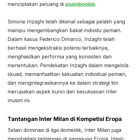
menciptakan peluang di
asianbookie
.
Simone Inzaghi telah dikenal sebagai pelatih yang
mampu mengembangkan bakat individu pemain.
Dalam kasus Federico Dimarco, Inzaghi telah
berhasil mengekstraksi potensi terbaiknya,
menghasilkan performa yang konsisten dan
menentukan. Pendekatan Inzaghi dalam mengelola
skuad, memanfaatkan kekuatan individual pemain,
dan mengintegrasikannya ke dalam strategi tim
merupakan aspek kunci dari kesuksesan Inter
musim ini.
Tantangan Inter Milan di Kompetisi Eropa
Selain dominasi di liga domestik, Inter Milan juga
menghadapi tantangan di panggung Eropa. Hasil-