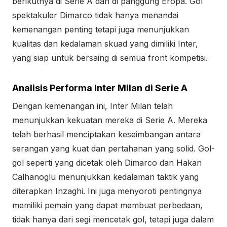
berikutnya di Serie A dan di panggung Eropa. Gol
spektakuler Dimarco tidak hanya menandai
kemenangan penting tetapi juga menunjukkan
kualitas dan kedalaman skuad yang dimiliki Inter,
yang siap untuk bersaing di semua front kompetisi.
Analisis Performa Inter Milan di Serie A
Dengan kemenangan ini, Inter Milan telah
menunjukkan kekuatan mereka di Serie A. Mereka
telah berhasil menciptakan keseimbangan antara
serangan yang kuat dan pertahanan yang solid. Gol-
gol seperti yang dicetak oleh Dimarco dan Hakan
Calhanoglu menunjukkan kedalaman taktik yang
diterapkan Inzaghi. Ini juga menyoroti pentingnya
memiliki pemain yang dapat membuat perbedaan,
tidak hanya dari segi mencetak gol, tetapi juga dalam