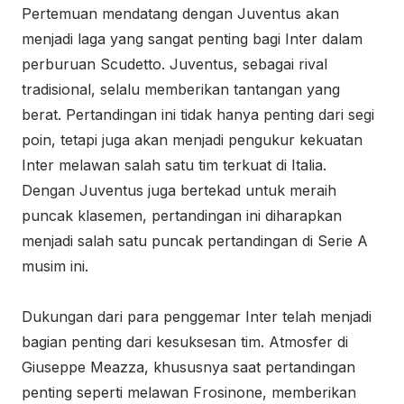
Pertemuan mendatang dengan Juventus akan
menjadi laga yang sangat penting bagi Inter dalam
perburuan Scudetto. Juventus, sebagai rival
tradisional, selalu memberikan tantangan yang
berat. Pertandingan ini tidak hanya penting dari segi
poin, tetapi juga akan menjadi pengukur kekuatan
Inter melawan salah satu tim terkuat di Italia.
Dengan Juventus juga bertekad untuk meraih
puncak klasemen, pertandingan ini diharapkan
menjadi salah satu puncak pertandingan di Serie A
musim ini.
Dukungan dari para penggemar Inter telah menjadi
bagian penting dari kesuksesan tim. Atmosfer di
Giuseppe Meazza, khususnya saat pertandingan
penting seperti melawan Frosinone, memberikan