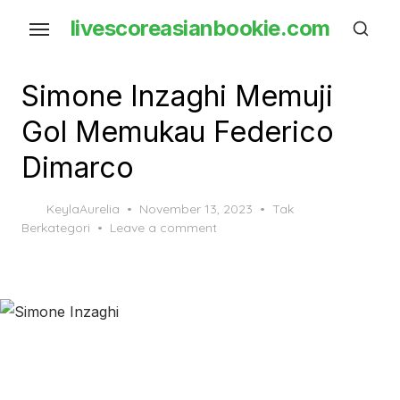
Skip
livescoreasianbookie.com
to
the
content
Simone Inzaghi Memuji
Gol Memukau Federico
Dimarco
Posted
KeylaAurelia
November 13, 2023
Tak
on
Berkategori
Leave a comment