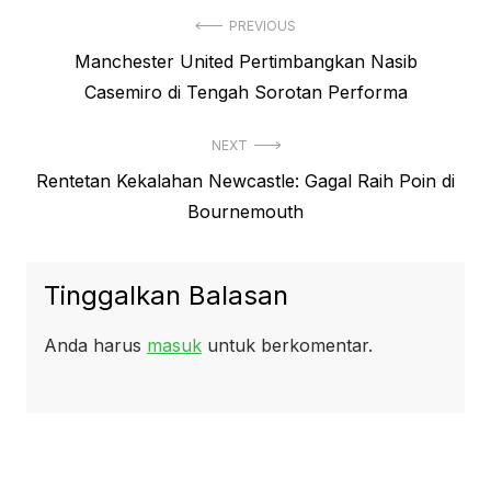
Navigasi
PREVIOUS
Previous
Manchester United Pertimbangkan Nasib
pos
post:
Casemiro di Tengah Sorotan Performa
NEXT
Next
Rentetan Kekalahan Newcastle: Gagal Raih Poin di
post:
Bournemouth
Tinggalkan Balasan
Anda harus
masuk
untuk berkomentar.