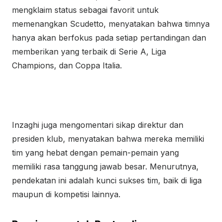
mengklaim status sebagai favorit untuk
memenangkan Scudetto, menyatakan bahwa timnya
hanya akan berfokus pada setiap pertandingan dan
memberikan yang terbaik di Serie A, Liga
Champions, dan Coppa Italia.
Inzaghi juga mengomentari sikap direktur dan
presiden klub, menyatakan bahwa mereka memiliki
tim yang hebat dengan pemain-pemain yang
memiliki rasa tanggung jawab besar. Menurutnya,
pendekatan ini adalah kunci sukses tim, baik di liga
maupun di kompetisi lainnya.