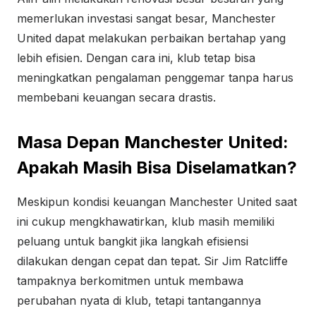
memerlukan investasi sangat besar, Manchester
United dapat melakukan perbaikan bertahap yang
lebih efisien. Dengan cara ini, klub tetap bisa
meningkatkan pengalaman penggemar tanpa harus
membebani keuangan secara drastis.
Masa Depan Manchester United:
Apakah Masih Bisa Diselamatkan?
Meskipun kondisi keuangan Manchester United saat
ini cukup mengkhawatirkan, klub masih memiliki
peluang untuk bangkit jika langkah efisiensi
dilakukan dengan cepat dan tepat. Sir Jim Ratcliffe
tampaknya berkomitmen untuk membawa
perubahan nyata di klub, tetapi tantangannya