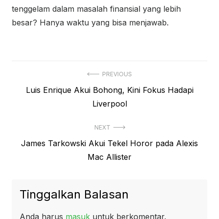
tenggelam dalam masalah finansial yang lebih
besar? Hanya waktu yang bisa menjawab.
Navigasi
PREVIOUS
Previous
Luis Enrique Akui Bohong, Kini Fokus Hadapi
pos
post:
Liverpool
NEXT
Next
James Tarkowski Akui Tekel Horor pada Alexis
post:
Mac Allister
Tinggalkan Balasan
Anda harus
masuk
untuk berkomentar.