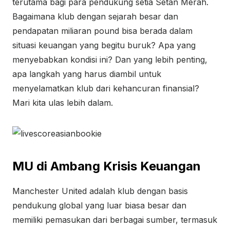
terutama bagi para pendukung setia Setan Merah.
Bagaimana klub dengan sejarah besar dan
pendapatan miliaran pound bisa berada dalam
situasi keuangan yang begitu buruk? Apa yang
menyebabkan kondisi ini? Dan yang lebih penting,
apa langkah yang harus diambil untuk
menyelamatkan klub dari kehancuran finansial?
Mari kita ulas lebih dalam.
MU di Ambang Krisis Keuangan
Manchester United adalah klub dengan basis
pendukung global yang luar biasa besar dan
memiliki pemasukan dari berbagai sumber, termasuk