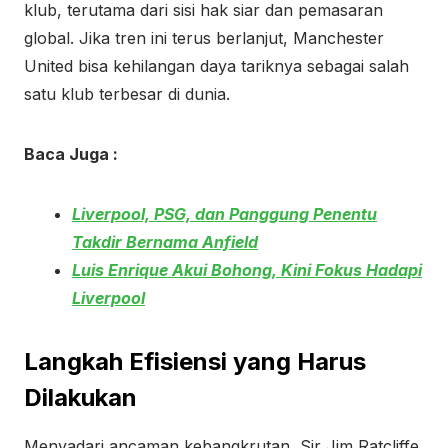
klub, terutama dari sisi hak siar dan pemasaran
global. Jika tren ini terus berlanjut, Manchester
United bisa kehilangan daya tariknya sebagai salah
satu klub terbesar di dunia.
Baca Juga :
Liverpool, PSG, dan Panggung Penentu
Takdir Bernama Anfield
Luis Enrique Akui Bohong, Kini Fokus Hadapi
Liverpool
Langkah Efisiensi yang Harus
Dilakukan
Menyadari ancaman kebangkrutan, Sir Jim Ratcliffe