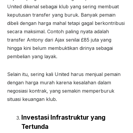
United dikenal sebagai klub yang sering membuat
keputusan transfer yang buruk. Banyak pemain
dibeli dengan harga mahal tetapi gagal berkontribusi
secara maksimal. Contoh paling nyata adalah
transfer Antony dari Ajax senilai £85 juta yang
hingga kini belum membuktikan dirinya sebagai
pembelian yang layak.
Selain itu, sering kali United harus menjual pemain
dengan harga murah karena kesalahan dalam
negosiasi kontrak, yang semakin memperburuk
situasi keuangan klub.
Investasi Infrastruktur yang
Tertunda