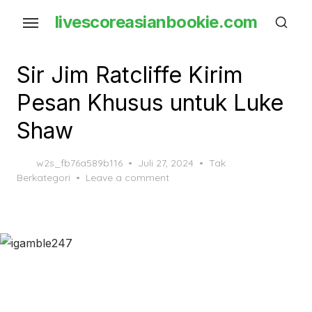
Skip
livescoreasianbookie.com
to
the
content
Sir Jim Ratcliffe Kirim
Pesan Khusus untuk Luke
Shaw
Posted
w2s_fb76a589b116
Juli 27, 2024
Tak
on
Berkategori
Leave a comment