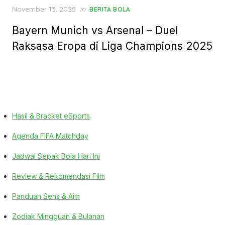
Posted
November 13, 2025
in
BERITA BOLA
on
Bayern Munich vs Arsenal – Duel
Raksasa Eropa di Liga Champions 2025
Hasil & Bracket eSports
Agenda FIFA Matchday
Jadwal Sepak Bola Hari Ini
Review & Rekomendasi Film
Panduan Sens & Aim
Zodiak Mingguan & Bulanan