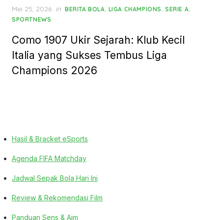
Posted
Mei 25, 2026
in
,
,
,
BERITA BOLA
LIGA CHAMPIONS
SERIE A
on
SPORTNEWS
Como 1907 Ukir Sejarah: Klub Kecil
Italia yang Sukses Tembus Liga
Champions 2026
Hasil & Bracket eSports
Agenda FIFA Matchday
Jadwal Sepak Bola Hari Ini
Review & Rekomendasi Film
Panduan Sens & Aim