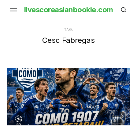
Skip
livescoreasianbookie.com
to
the
content
TAG:
Cesc Fabregas