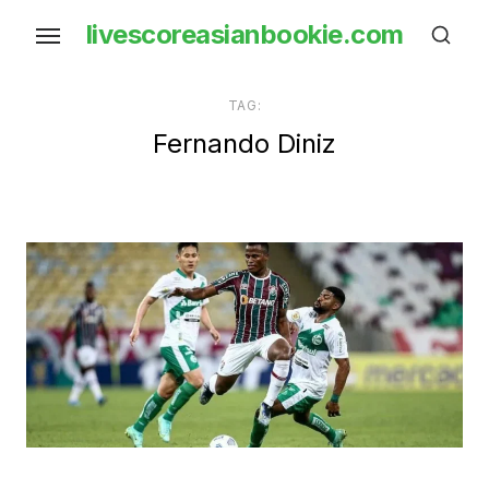
Skip
livescoreasianbookie.com
to
the
content
TAG:
Fernando Diniz