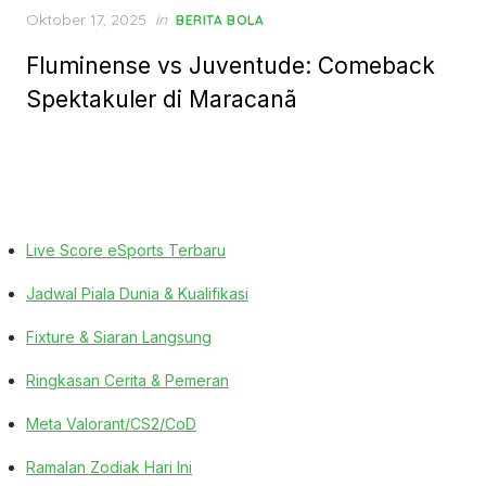
Posted
Oktober 17, 2025
in
BERITA BOLA
on
Fluminense vs Juventude: Comeback
Spektakuler di Maracanã
Live Score eSports Terbaru
Jadwal Piala Dunia & Kualifikasi
Fixture & Siaran Langsung
Ringkasan Cerita & Pemeran
Meta Valorant/CS2/CoD
Ramalan Zodiak Hari Ini