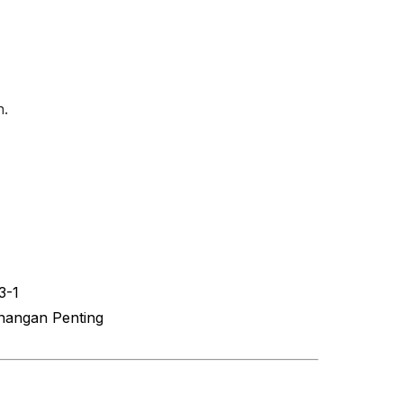
h.
3-1
enangan Penting