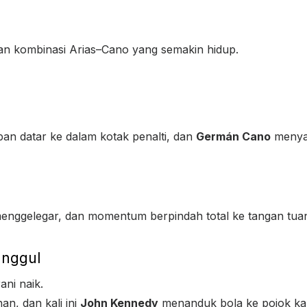
gan kombinasi Arias–Cano yang semakin hidup.
n datar ke dalam kotak penalti, dan
Germán Cano
menyam
menggelegar, dan momentum berpindah total ke tangan tua
Unggul
ni naik.
an, dan kali ini
John Kennedy
menanduk bola ke pojok ka