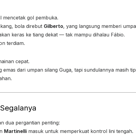
il mencetak gol pembuka.
akang, bola direbut
Gilberto
, yang langsung memberi umpa
kan keras ke tiang dekat — tak mampu dihalau Fábio.
on terdiam.
ainan cepat.
mas dari umpan silang Guga, tapi sundulannya masih tipis 
ahan.
 Segalanya
 dua pergantian penting:
an
Martinelli
masuk untuk memperkuat kontrol lini tengah.