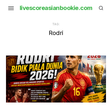
Skip
livescoreasianbookie.com
to
the
content
TAG:
Rodri