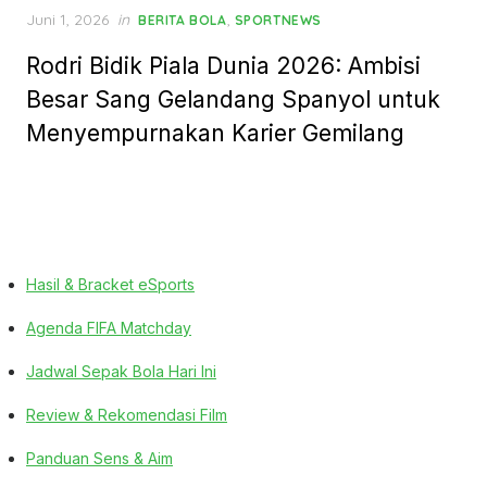
Posted
Juni 1, 2026
in
,
BERITA BOLA
SPORTNEWS
on
Rodri Bidik Piala Dunia 2026: Ambisi
Besar Sang Gelandang Spanyol untuk
Menyempurnakan Karier Gemilang
Hasil & Bracket eSports
Agenda FIFA Matchday
Jadwal Sepak Bola Hari Ini
Review & Rekomendasi Film
Panduan Sens & Aim