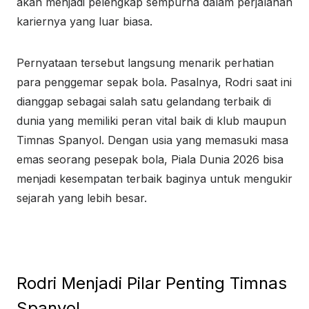
akan menjadi pelengkap sempurna dalam perjalanan
kariernya yang luar biasa.
Pernyataan tersebut langsung menarik perhatian
para penggemar sepak bola. Pasalnya, Rodri saat ini
dianggap sebagai salah satu gelandang terbaik di
dunia yang memiliki peran vital baik di klub maupun
Timnas Spanyol. Dengan usia yang memasuki masa
emas seorang pesepak bola, Piala Dunia 2026 bisa
menjadi kesempatan terbaik baginya untuk mengukir
sejarah yang lebih besar.
Rodri Menjadi Pilar Penting Timnas
Spanyol