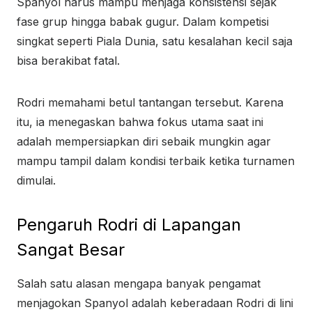
Spanyol harus mampu menjaga konsistensi sejak
fase grup hingga babak gugur. Dalam kompetisi
singkat seperti Piala Dunia, satu kesalahan kecil saja
bisa berakibat fatal.
Rodri memahami betul tantangan tersebut. Karena
itu, ia menegaskan bahwa fokus utama saat ini
adalah mempersiapkan diri sebaik mungkin agar
mampu tampil dalam kondisi terbaik ketika turnamen
dimulai.
Pengaruh Rodri di Lapangan
Sangat Besar
Salah satu alasan mengapa banyak pengamat
menjagokan Spanyol adalah keberadaan Rodri di lini