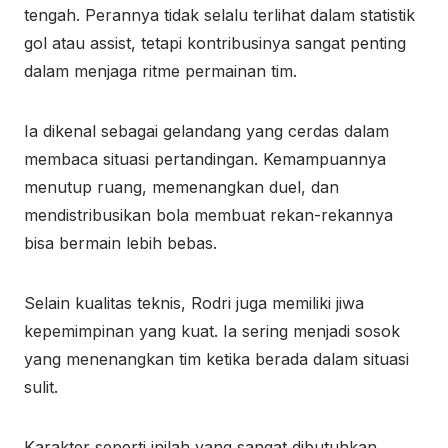
tengah. Perannya tidak selalu terlihat dalam statistik
gol atau assist, tetapi kontribusinya sangat penting
dalam menjaga ritme permainan tim.
Ia dikenal sebagai gelandang yang cerdas dalam
membaca situasi pertandingan. Kemampuannya
menutup ruang, memenangkan duel, dan
mendistribusikan bola membuat rekan-rekannya
bisa bermain lebih bebas.
Selain kualitas teknis, Rodri juga memiliki jiwa
kepemimpinan yang kuat. Ia sering menjadi sosok
yang menenangkan tim ketika berada dalam situasi
sulit.
Karakter seperti inilah yang sangat dibutuhkan