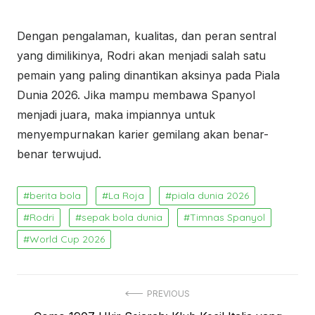
Dengan pengalaman, kualitas, dan peran sentral
yang dimilikinya, Rodri akan menjadi salah satu
pemain yang paling dinantikan aksinya pada Piala
Dunia 2026. Jika mampu membawa Spanyol
menjadi juara, maka impiannya untuk
menyempurnakan karier gemilang akan benar-
benar terwujud.
berita bola
La Roja
piala dunia 2026
Rodri
sepak bola dunia
Timnas Spanyol
World Cup 2026
Navigasi
PREVIOUS