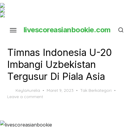
Skip
to
the
livescoreasianbookie.com
content
close ×
Timnas Indonesia U-20
Imbangi Uzbekistan
Tergusur Di Piala Asia
Posted
KeylaAurelia
Maret 9, 2023
Tak Berkategori
on
Leave a comment