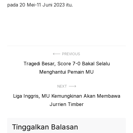
pada 20 Mei-11 Juni 2023 itu.
Navigasi
PREVIOUS
Previous
Tragedi Besar, Score 7-0 Bakal Selalu
pos
post:
Menghantui Pemain MU
NEXT
Next
Liga Inggris, MU Kemungkinan Akan Membawa
post:
Jurrien Timber
Tinggalkan Balasan