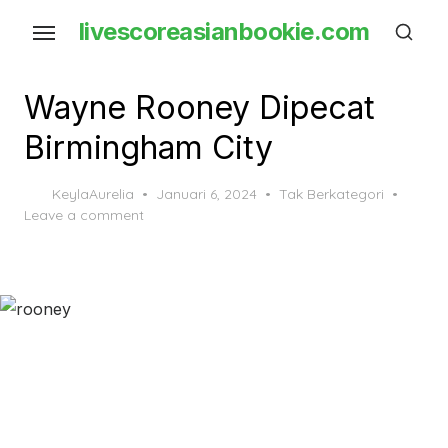
Skip
livescoreasianbookie.com
to
the
content
Wayne Rooney Dipecat
Birmingham City
Posted
KeylaAurelia
Januari 6, 2024
Tak Berkategori
on
Leave a comment