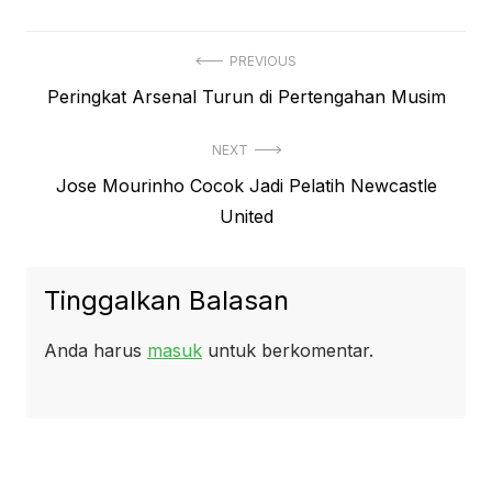
Navigasi
PREVIOUS
Previous
Peringkat Arsenal Turun di Pertengahan Musim
pos
post:
NEXT
Next
Jose Mourinho Cocok Jadi Pelatih Newcastle
post:
United
Tinggalkan Balasan
Anda harus
masuk
untuk berkomentar.