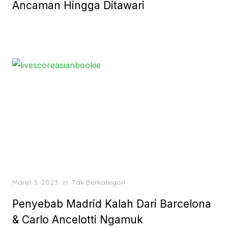
Ancaman Hingga Ditawari
Posted
Maret 3, 2023
in
Tak Berkategori
on
Penyebab Madrid Kalah Dari Barcelona
& Carlo Ancelotti Ngamuk