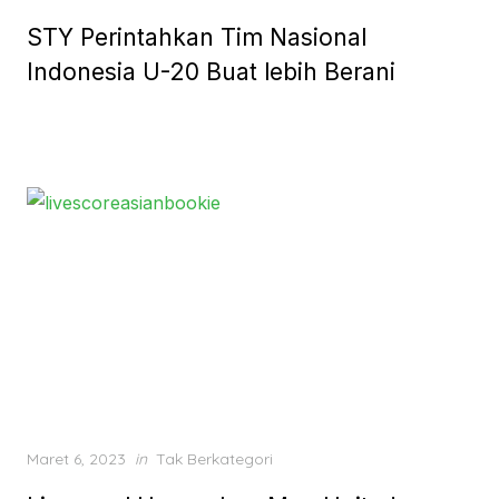
on
STY Perintahkan Tim Nasional
Indonesia U-20 Buat lebih Berani
Posted
Maret 6, 2023
in
Tak Berkategori
on