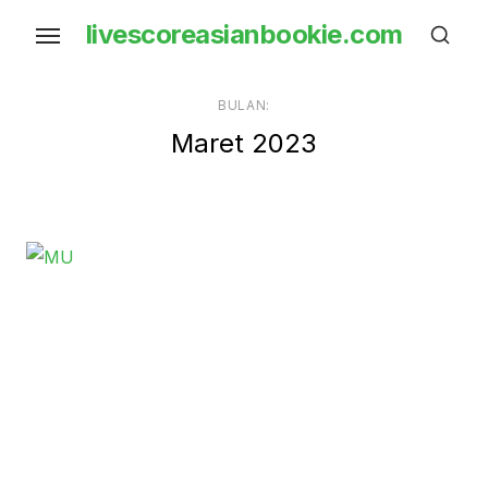
Skip
livescoreasianbookie.com
to
the
content
BULAN:
Maret 2023