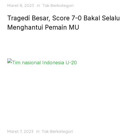
Posted
Maret 8, 2023
in
Tak Berkategori
on
Tragedi Besar, Score 7-0 Bakal Selalu
Menghantui Pemain MU
Posted
Maret 7, 2023
in
Tak Berkategori