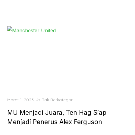
Posted
Maret 1, 2023
in
Tak Berkategori
on
MU Menjadi Juara, Ten Hag Siap
Menjadi Penerus Alex Ferguson