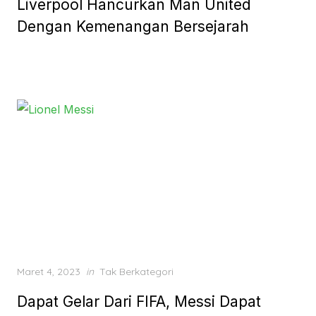
Liverpool Hancurkan Man United
Dengan Kemenangan Bersejarah
Posted
Maret 4, 2023
in
Tak Berkategori
on
Dapat Gelar Dari FIFA, Messi Dapat