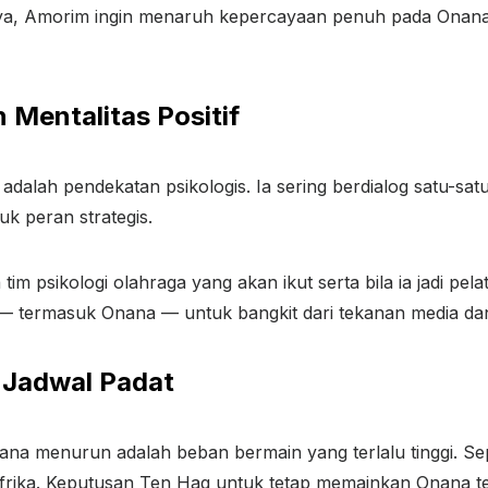
nya, Amorim ingin menaruh kepercayaan penuh pada Onan
 Mentalitas Positif
dalah pendekatan psikologis. Ia sering berdialog satu-sat
k peran strategis.
m psikologi olahraga yang akan ikut serta bila ia jadi pel
 termasuk Onana — untuk bangkit dari tekanan media dan 
m Jadwal Padat
na menurun adalah beban bermain yang terlalu tinggi. Se
 Afrika. Keputusan Ten Hag untuk tetap memainkan Onana 