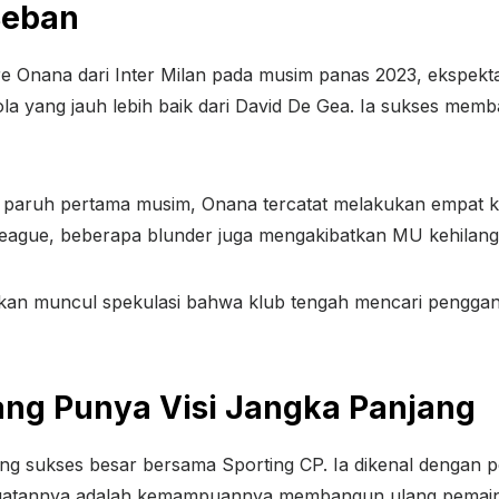
Beban
 Onana dari Inter Milan pada musim panas 2023, ekspekta
a yang jauh lebih baik dari David De Gea. Ia sukses memba
 paruh pertama musim, Onana tercatat melakukan empat ke
r League, beberapa blunder juga mengakibatkan MU kehilang
hkan muncul spekulasi bahwa klub tengah mencari pengga
ang Punya Visi Jangka Panjang
g sukses besar bersama Sporting CP. Ia dikenal dengan pen
uatannya adalah kemampuannya membangun ulang pemain 