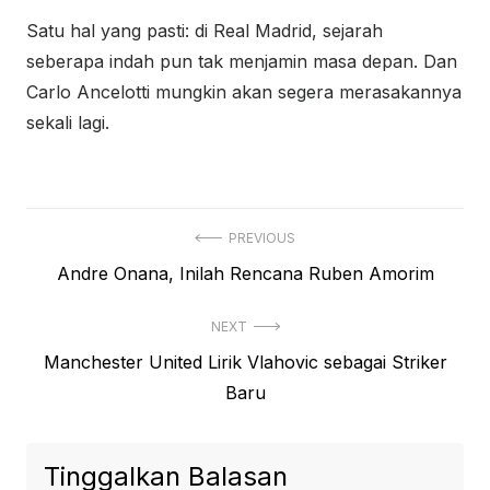
Satu hal yang pasti: di Real Madrid, sejarah
seberapa indah pun tak menjamin masa depan. Dan
Carlo Ancelotti mungkin akan segera merasakannya
sekali lagi.
Navigasi
PREVIOUS
Previous
Andre Onana, Inilah Rencana Ruben Amorim
pos
post:
NEXT
Next
Manchester United Lirik Vlahovic sebagai Striker
post:
Baru
Tinggalkan Balasan