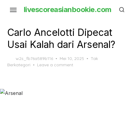
Skip
livescoreasianbookie.com
to
the
content
Carlo Ancelotti Dipecat
Usai Kalah dari Arsenal?
Posted
w2s_fb76a589b116
Mei 10, 2025
Tak
on
Berkategori
Leave a comment