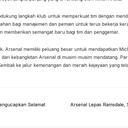
ndukung langkah klub untuk memperkuat tim dengan men
han bagi manajemen dan pemain untuk terus bekerja keras
n memberikan semangat baru bagi tim dan penggemar.
ik. Arsenal memiliki peluang besar untuk mendapatkan Mic
ting dari kebangkitan Arsenal di musim-musim mendatang. 
mbali ke jalur kemenangan dan meraih kejayaan yang tela
Next
Mengucapkan Selamat
Arsenal Lepas Ramsdale, S
post: