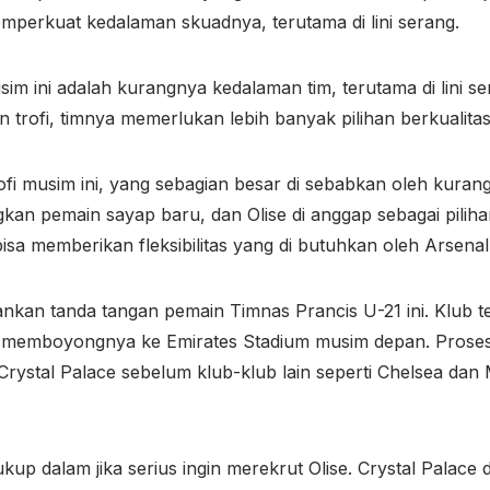
emperkuat kedalaman skuadnya, terutama di lini serang.
im ini adalah kurangnya kedalaman tim, terutama di lini s
trofi, timnya memerlukan lebih banyak pilihan berkualita
i musim ini, yang sebagian besar di sebabkan oleh kurangn
gkan pemain sayap baru, dan Olise di anggap sebagai pil
e bisa memberikan fleksibilitas yang di butuhkan oleh Arsenal
kan tanda tangan pemain Timnas Prancis U-21 ini. Klub te
 memboyongnya ke Emirates Stadium musim depan. Proses 
ystal Palace sebelum klub-klub lain seperti Chelsea dan
p dalam jika serius ingin merekrut Olise. Crystal Palac