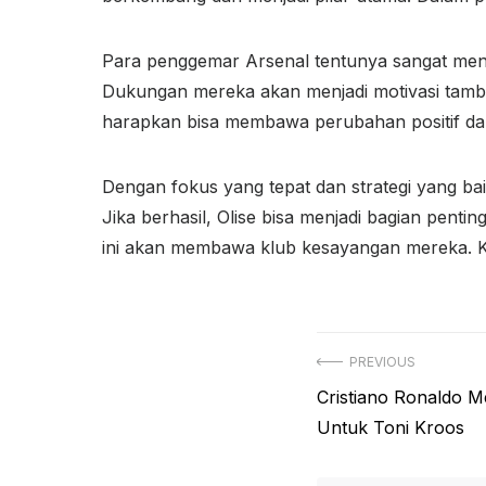
Para penggemar Arsenal tentunya sangat me
Dukungan mereka akan menjadi motivasi tamba
harapkan bisa membawa perubahan positif da
Dengan fokus yang tepat dan strategi yang ba
Jika berhasil, Olise bisa menjadi bagian pen
ini akan membawa klub kesayangan mereka. Ke
Navigasi
PREVIOUS
Previous
Cristiano Ronaldo 
pos
post:
Untuk Toni Kroos