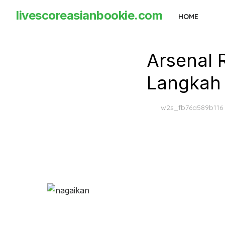
Skip
livescoreasianbookie.com
HOME
to
the
content
Arsenal 
Langkah 
w2s_fb76a589b116