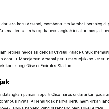
ng dari era baru Arsenal, membantu tim kembali bersaing di
Arsenal tentu berharap bahwa langkah ini akan menjadi aw
alam proses negosiasi dengan Crystal Palace untuk memas
ebih dahulu. Manajemen Arsenal perlu menunjukkan keser
k karier bagi Olise di Emirates Stadium.
jak
atangkan pemain seperti Olise harus di dasarkan pada a
ntribusi nyata. Arsenal tidak hanya perlu memikirkan jang
oyek jangka panjang yang di rancang oleh Mikel Arteta.